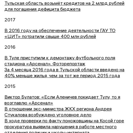
Тульская область возьмёт кредитов на 2 млрд рублей
для погашения дефицита бюджета
2017
В 2016 году на обеспечение деятельности ГАУ ТО
«ЦИТ» потратили свыше 400 млн рублей
2016
В Туле приступили к демонтажу футбольного поля
стадиона «Арсенал». Фоторепортаж
За 4 месяца 2016 года в Тульской области введено на
40% меньше жилья, чем за тот же период 2015 года
2015
Виктор Булатов: «Если Аленичев покидает Тулу, то я
возглавлю «Арсенал»
В отношении экс-министра ЖКХ региона Андрея
Стукалова возбуждено уголовное дело
В ходе проверки по факту поножовщины на Косой горе
прокуратура выявила нарушения в работе местного
отделения полиции и школы-интерната