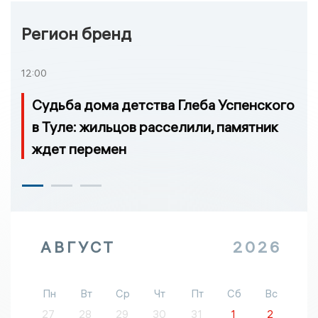
Регион бренд
12:00
Судьба дома детства Глеба Успенского
в Туле: жильцов расселили, памятник
ждет перемен
АВГУСТ
2026
Пн
Вт
Ср
Чт
Пт
Сб
Вс
27
28
29
30
31
1
2