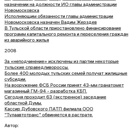
назначении на должности ИО главы администрации
Новомосковска
Исполняющим обязанности главы администрации
Новомосковска назначен Вадим Жерздев
В Тульской области приостановлено финансирование
программ капитального ремонта и переселения граждан
из аварийного жилья
2008
За «неподчинение» исключены из партии некоторые
тульские справедливороссы.
Более 400 молодых тульских семей получат жилищные
субсидии.
На вооружение ФСБ России принят 43-мм гранатомет
магазинный ГМ-94 - разработка КБП.
Сегодня проходит 63 (экстренное) заседание
областной Думы.
Кассир Дубовского ПАТП филиала ООО
"Тулаавтотранс" обвиняется в растрате.
Автор: