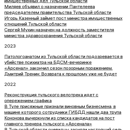
имущественных дел Тульской области
Миляев объявил о назначении Пантелеева
председателем правительства Тульской области
Игорь Казенный займет пост министра имущественных
отношений Тульской области
Сергей Мухин назначен на должность заместителя
министра здравоохранения Тульской области
2023
Патологоанатом из Тульской области подозревается в
убийстве психиатра на БДСМ-вечеринке
«Арсенал» закончил сезон позорным поражением.
Дмитрий Тренин: Возврата к прошлому уже не будет
2022
Реконструкция тульского велотрека идет с
опережением графика
В Туле присяжные признали виновным бизнесмена, в
машине которого сотрудники ГИБДД нашли два трупа
Кононова вычеркнули из списка кандидатов на пост
главного тренера тульского «Арсенала»
В Тульской области очевидцы засняли настоящий сель