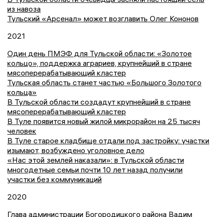
из навоза
Тульский «Арсенал» может возглавить Олег Кононов
2021
Один день ПМЭФ для Тульской области: «Золотое
кольцо», поддержка аграриев, крупнейший в стране
мясоперерабатывающий кластер
Тульская область станет частью «Большого Золотого
кольца»
В Тульской области создадут крупнейший в стране
мясоперерабатывающий кластер
В Туле появится новый жилой микрорайон на 25 тысяч
человек
В Туле старое кладбище отдали под застройку: участки
изымают, возбуждено уголовное дело
«Нас этой землей наказали»: в Тульской области
многодетные семьи почти 10 лет назад получили
участки без коммуникаций
2020
Глава администрации Богородицкого района Вадим