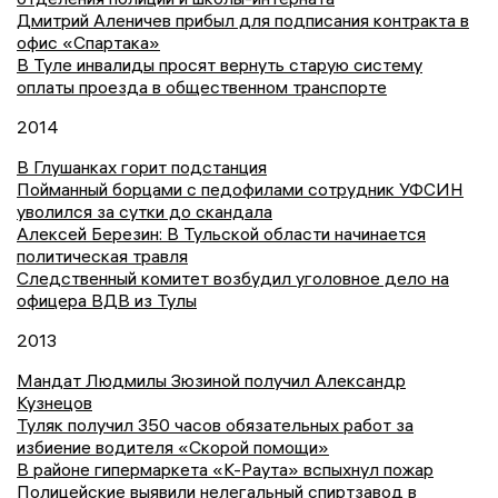
Дмитрий Аленичев прибыл для подписания контракта в
офис «Спартака»
В Туле инвалиды просят вернуть старую систему
оплаты проезда в общественном транспорте
2014
В Глушанках горит подстанция
Пойманный борцами с педофилами сотрудник УФСИН
уволился за сутки до скандала
Алексей Березин: В Тульской области начинается
политическая травля
Следственный комитет возбудил уголовное дело на
офицера ВДВ из Тулы
2013
Мандат Людмилы Зюзиной получил Александр
Кузнецов
Туляк получил 350 часов обязательных работ за
избиение водителя «Скорой помощи»
В районе гипермаркета «К-Раута» вспыхнул пожар
Полицейские выявили нелегальный спиртзавод в