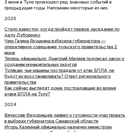
3 июня в Туле произошел ряд знаковых событий в
предыдущие годы. Напомним некоторые из них.
2025
Стало известно, когда пройдет первое заседание по
делу Дубовенко
Чем Галина Якушкина взбесила губернатора —
оперативное совещание тульского правительства 2
июня
Теперь официально: Дмитрий Миляев подписал закон о
создании муниципальных округов
Тулякам, чьи машины пострадали от атак БПЛА, не
будут их восстанавливать? Ответ регионального
правительства
Как сейчас выглядят дома, пострадавшие во время
атаки БПЛА на Тулу?
2024
Вячеслав Федорищев заявил о готовности участвовать
в выборах губернатора Самарской области
Игорь Казенный официально назначен министром