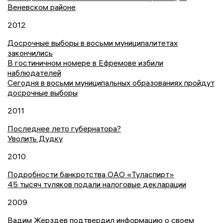
Веневском районе
2012
Досрочные выборы в восьми муниципалитетах
закончились
В гостиничном номере в Ефремове избили
наблюдателей
Сегодня в восьми муниципальных образованиях пройдут
досрочные выборы
2011
Последнее лето губернатора?
Уволить Дудку
2010
Подробности банкротства ОАО «Туласпирт»
45 тысяч туляков подали налоговые декларации
2009
Вадим Жерздев подтвердил информацию о своем