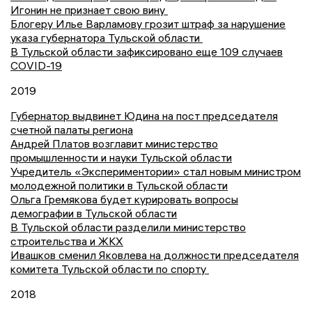
Игонин не признает свою вину
Блогеру Илье Варламову грозит штраф за нарушение
указа губернатора Тульской области
В Тульской области зафиксировано еще 109 случаев
COVID-19
2019
Губернатор выдвинет Юдина на пост председателя
счетной палаты региона
Андрей Платов возглавит министерство
промышленности и науки Тульской области
Учредитель «Экспериментории» стал новым министром
молодежной политики в Тульской области
Ольга Гремякова будет курировать вопросы
демографии в Тульской области
В Тульской области разделили министерство
строительства и ЖКХ
Ивашков сменил Яковлева на должности председателя
комитета Тульской области по спорту
2018