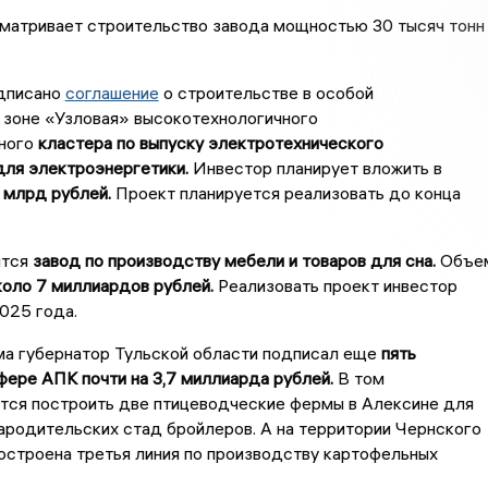
матривает строительство завода мощностью 30 тысяч тонн
одписано
соглашение
о строительстве в особой
 зоне «Узловая» высокотехнологичного
ного
кластера по выпуску электротехнического
для электроэнергетики.
Инвестор планирует вложить в
 млрд рублей.
Проект планируется реализовать до конца
ится
завод по производству мебели и товаров для сна.
Объе
оло 7 миллиардов рублей.
Реализовать проект инвестор
025 года.
ма губернатор Тульской области подписал еще
пять
фере АПК почти на 3,7 миллиарда рублей.
В том
ется построить две птицеводческие фермы в Алексине для
ародительских стад бройлеров. А на территории Чернского
остроена третья линия по производству картофельных