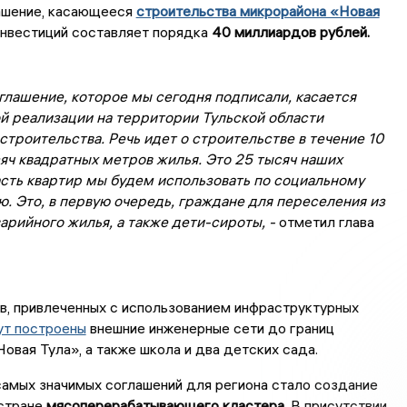
ашение, касающееся
строительства микрорайона «Новая
инвестиций составляет порядка
40 миллиардов рублей.
глашение, которое мы сегодня подписали, касается
й реализации на территории Тульской области
троительства. Речь идет о строительстве в течение 10
яч квадратных метров жилья. Это 25 тысяч наших
асть квартир мы будем использовать по социальному
. Это, в первую очередь, граждане для переселения из
варийного жилья, а также дети-сироты, -
отметил глава
в, привлеченных с использованием инфраструктурных
ут построены
внешние инженерные сети до границ
овая Тула», а также школа и два детских сада.
амых значимых соглашений для региона стало создание
 стране
мясоперерабатывающего кластера
. В присутствии