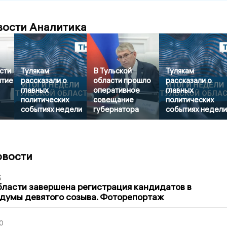
вости Аналитика
сти
Тулякам
В Тульской
Тулякам
итие
рассказали о
области прошло
рассказали о
главных
оперативное
главных
политических
совещание
политических
событиях недели
губернатора
событиях недел
овости
5
бласти завершена регистрация кандидатов в
думы девятого созыва. Фоторепортаж
0