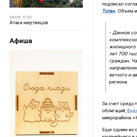
подписал согл
Тула»
. Объем 
06/08
17:00
Атака мертвецов
-
Данное со
Афиша
комплексно
жилищного с
лет 700 тыс
граждан. Ч
направлению
ветхого и а
региона.
За счет средст
облигаций,
буд
микрорайона «Н
Еще одним из с
крупнейшего в