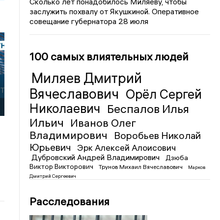
Сколько лет понадобилось Миляеву, чтобы
заслужить похвалу от Якушкиной. Оперативное
совещание губернатора 28 июля
100 самых влиятельных людей
Миляев Дмитрий
Вячеславович
Орёл Сергей
Николаевич
Беспалов Илья
и
Ильич
Иванов Олег
Владимирович
Воробьев Николай
Юрьевич
Эрк Алексей Алоисович
Дубровский Андрей Владимирович
Дзюба
Виктор Викторович
Трунов Михаил Вячеславович
Марков
Дмитрий Сергеевич
Расследования