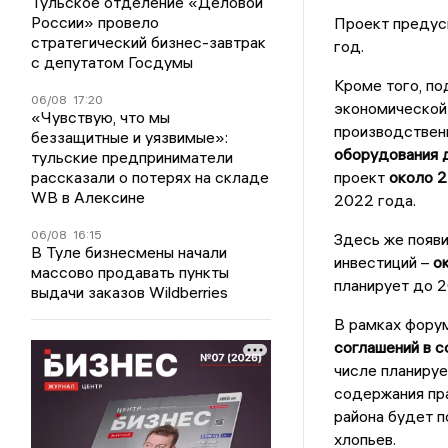
Тульское отделение «Деловой
России» провело
Проект предус
стратегический бизнес-завтрак
год.
с депутатом Госдумы
Кроме того, п
06/08
17:20
экономической
«Чувствую, что мы
производствен
беззащитные и уязвимые»:
оборудования 
тульские предприниматели
рассказали о потерях на складе
проект
около 2
WB в Алексине
2022 года.
06/08
16:15
Здесь же появ
В Туле бизнесмены начали
инвестиций –
ок
массово продавать пункты
планирует до 2
выдачи заказов Wildberries
В рамках фору
соглашений в с
числе планиру
содержания пр
района будет п
хлопьев.