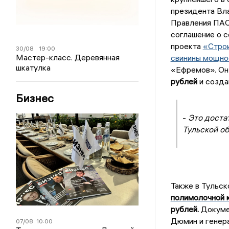
президента Вл
Правления ПАО
соглашение о с
проекта
«Строи
30/08
19:00
Мастер-класс. Деревянная
свинины мощнос
шкатулка
«Ефремов». Он
рублей
и созда
Бизнес
-
Это доста
Тульской об
Также в Тульск
полимолочной 
рублей.
Докумен
Дюмин и генер
07/08
10:00