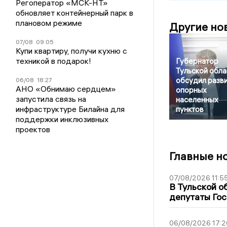
Регоператор «МСК-НТ»
обновляет контейнерный парк в
плановом режиме
Другие но
07/08
09:05
Купи квартиру, получи кухню с
техникой в подарок!
Губернатор
Тульской обла
обсудил разв
06/08
18:27
АНО «Обнимаю сердцем»
опорных
запустила связь на
населенных
инфраструктуре Билайна для
пунктов
поддержки инклюзивных
проектов
Главные н
07/08/2026 11:5
В Тульской о
депутаты Гос
06/08/2026 17:2