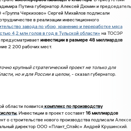
адимира Путина губернатор Алексей Дюмин и председател
 «Группа Черкизово» Сергей Михайлов подписали
отрудничестве в реализации инвестиционного
тельство завода по убою, хранению и переработке мяса
тью 4,2 млн голов в год в Тульской области»
на ТОСЭР
 предусматривает
инвестиции в размере 48 миллиардов
ние 2 200 рабочих мест.
точно крупный стратегический проект не только для
ласти, но и для России в целом,
- сказал губернатор.
ой области появится
комплекс по производству
кислоты.
Инвестиции в проект составят
16 миллиардов
т о строительстве нового производства подписали Алекс
альный директор ООО «Плант_Спэйс» Андрей Крушинский.