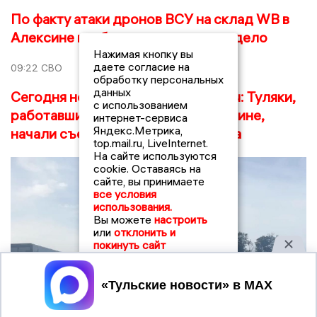
По факту атаки дронов ВСУ на склад WB в
Алексине возбуждено уголовное дело
Нажимая кнопку вы
даете согласие на
09:22
СВО
обработку персональных
данных
Сегодня ночью я лишилась работы: Туляки,
с использованием
работавшие на складе WB в Алексине,
интернет-сервиса
Яндекс.Метрика,
начали съезжаться к месту пожара
top.mail.ru, LiveInternet.
На сайте используются
cookie. Оставаясь на
сайте, вы принимаете
все условия
использования.
Вы можете
настроить
или
отклонить и
покинуть сайт
Принять