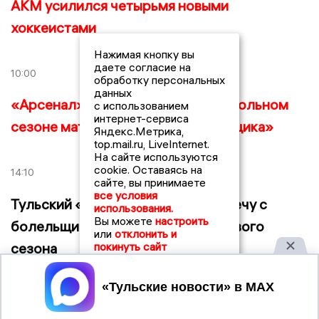
АКМ усилился четырьмя новыми
хоккеистами
Нажимая кнопку вы
даете согласие на
10:00
обработку персональных
данных
«Арсенал» стартует в новом футбольном
с использованием
интернет-сервиса
сезоне матчем против «Текстильщика»
Яндекс.Метрика,
top.mail.ru, LiveInternet.
На сайте используются
cookie. Оставаясь на
14:10
сайте, вы принимаете
все условия
Тульский «Арсенал» провел встречу с
использования.
Вы можете
настроить
болельщиками перед началом нового
или
отклонить и
покинуть сайт
сезона
Принять
19:32