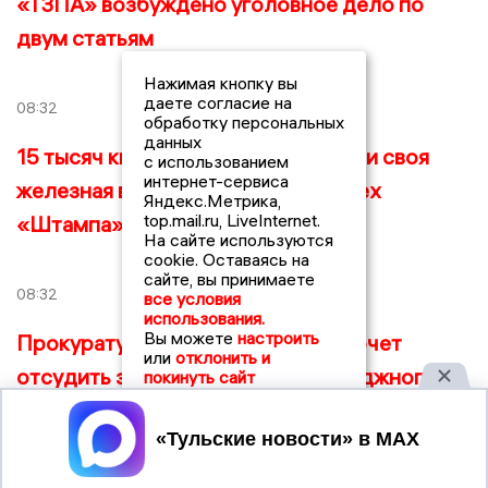
«ТЗПА» возбуждено уголовное дело по
двум статьям
Нажимая кнопку вы
даете согласие на
08:32
обработку персональных
данных
15 тысяч квадратов производства и своя
с использованием
интернет-сервиса
железная ветка: в Туле продают цех
Яндекс.Метрика,
top.mail.ru, LiveInternet.
«Штампа» за 70 млн
На сайте используются
cookie. Оставаясь на
сайте, вы принимаете
08:32
все условия
использования.
Вы можете
настроить
Прокуратура Тульской области хочет
или
отклонить и
отсудить землю у элитного коттеджного
покинуть сайт
поселка «Капитан»
Принять
17:01