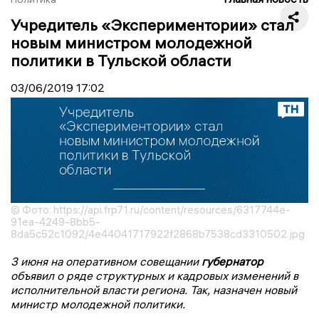
Учредитель «Экспериментории» стал
новым министром молодежной
политики в Тульской области
03/06/2019
17:02
© Фото: https://api.frp71.ru/content/resources/6317744e-
91ea-4249-8bb5-
8da5c52c1092/4e44041717922f2868b7538cd3310502.jpg
3 июня на оперативном совещании
губернатор
объявил о ряде структурных и кадровых изменений в
исполнительной власти региона. Так, назначен новый
министр молодежной политики.