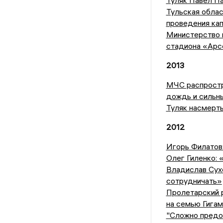
Туляк Павел П
Тульская облас
проведения ка
Министерство 
стадиона «Арс
2013
МЧС распростр
дождь и сильн
Туляк насмерть
2012
Игорь Филатов
Олег Гиленко: 
Владислав Сухо
сотрудничать»
Пролетарский р
на семью Гигам
"Сложно предот