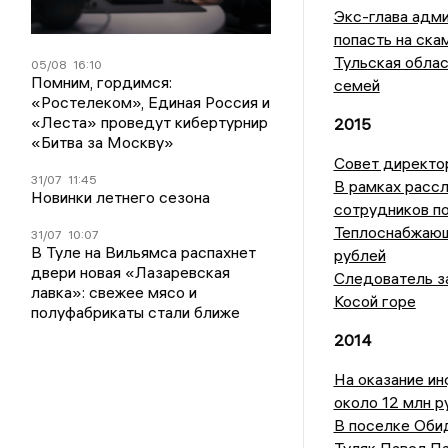
Экс-глава адм
попасть на ск
Тульская облас
05/08
16:10
Помним, гордимся:
семей
«Ростелеком», Единая Россия и
«Леста» проведут кибертурнир
2015
«Битва за Москву»
Совет директо
31/07
11:45
В рамках рассл
Новинки летнего сезона
сотрудников п
Теплоснабжающ
31/07
10:07
В Туле на Вильямса распахнет
рублей
двери новая «Лазаревская
Следователь за
лавка»: свежее мясо и
Косой горе
полуфабрикаты стали ближе
2014
На оказание ин
около 12 млн р
В поселке Оби