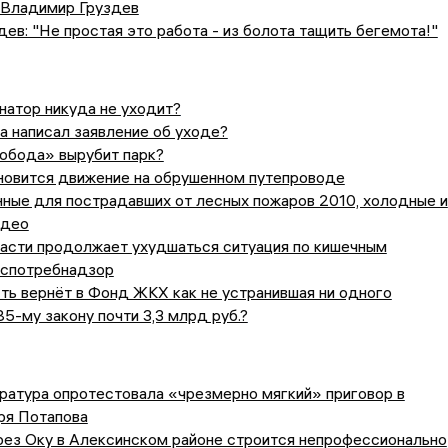
 Владимир Груздев
ев: "Не простая это работа - из болота тащить бегемота!"
натор никуда не уходит?
 написал заявление об уходе?
обода» вырубит парк?
новится движение на обрушенном путепроводе
ные для пострадавших от лесных пожаров 2010, холодные и
идео
ласти продолжает ухудшаться ситуация по кишечным
оспотребнадзор
ть вернёт в Фонд ЖКХ как не устранившая ни одного
85-му закону почти 3,3 млрд руб.?
ратура опротестовала «чрезмерно мягкий» приговор в
ря Потапова
рез Оку в Алексинском районе строится непрофессионально