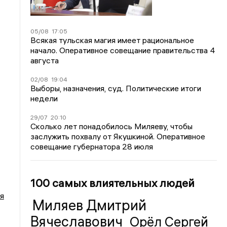
05/08
17:05
Всякая тульская магия имеет рациональное
начало. Оперативное совещание правительства 4
августа
02/08
19:04
Выборы, назначения, суд. Политические итоги
недели
29/07
20:10
Сколько лет понадобилось Миляеву, чтобы
заслужить похвалу от Якушкиной. Оперативное
совещание губернатора 28 июля
100 самых влиятельных людей
я
Миляев Дмитрий
Вячеславович
Орёл Сергей