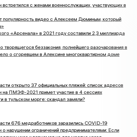
 встретился с женами военнослужащих, участвующих в
ет популярность видео с Алексеем Дюминым, который
а»
ого «Арсенала» в 2021 году составили 2,3 миллиарда
о творящегося беззакония, полнейшего разочарования в
дело о сгоревшем в Алексине многоквартирном доме
асти открыто 37 официальных пляжей: список адресов
 на ПМЭФ-2021 примет участие в 4 сессиях
 в тульском морге: скандал замяли?
ласти 676 медработников заразились COVID-19
 о нарушении ограничений предпринимателями: Если