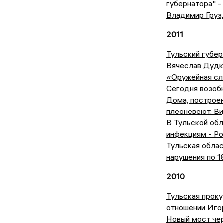
губернатора" -
Владимир Грузд
2011
Тульский губер
Вячеслав Дудка
«Оружейная сл
Сегодня возоб
Дома, построен
плесневеют. В
В Тульской об
инфекциям - Р
Тульская облас
нарушения по 1
2010
Тульская проку
отношении Иго
Новый мост че