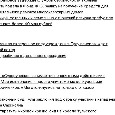
арамонов задержан службой безопасности Украины
ть подала в Фонд ЖКХ заявку на получение средств для
питального ремонта многоквартирных домов
имущественных и земельных отношений региона требует со
енал» более 40 млн рублей
анило экстренное предупреждение. Тулу вечером ждет
ый ветер
 разбился в день своего рождения
: «Сухорученков занимается непонятными действиями»
«Мое исключение – просто уничтожение конкуренции»
рученков: «Мы столкнулись не только с отказом
айонный суд Тулы заключил под стражу участника нападени
а Саркисяна
вратить мировой кризис, сидя в кресле тульского