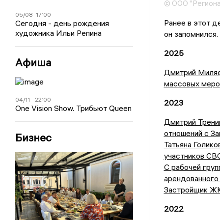
© ООО "Региона
05/08
17:00
Ранее в этот д
Сегодня - день рождения
художника Ильи Репина
он запомнился.
2025
Афиша
Дмитрий Миляе
массовых меро
04/11
22:00
2023
One Vision Show. Трибьют Queen
Дмитрий Тренин
отношений с З
Бизнес
Татьяна Голико
участников СВ
С рабочей груп
арендованного 
Застройщик ЖК
2022