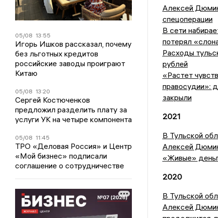
Алексей Дюмин
спецоперации
В сети набира
05/08
13:55
потерял «слон
Игорь Ишков рассказал, почему
Расходы тульск
без льготных кредитов
российские заводы проиграют
рублей
Китаю
«Растет чувств
правосудии»: 
05/08
13:20
закрыли
Сергей Костюченков
предложил разделить плату за
2021
услуги УК на четыре компонента
В Тульской обл
05/08
11:45
ТРО «Деловая Россия» и Центр
Алексей Дюмин
«Мой бизнес» подписали
«Живые» деньги
соглашение о сотрудничестве
2020
В Тульской об
Алексей Дюмин