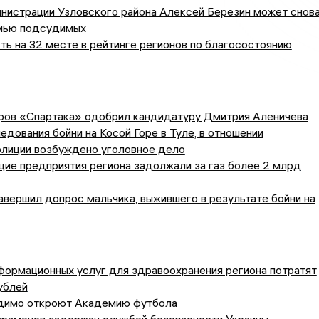
инистрации Узловского района Алексей Березин может снов
амью подсудимых
ть на 32 месте в рейтинге регионов по благосостоянию
ров «Спартака» одобрил кандидатуру Дмитрия Аленичева
едования бойни на Косой Горе в Туле, в отношении
олиции возбуждено уголовное дело
ие предприятия региона задолжали за газ более 2 млрд
вершил допрос мальчика, выжившего в результате бойни на
формационных услуг для здравоохранения региона потратят
ублей
димо откроют Академию футбола