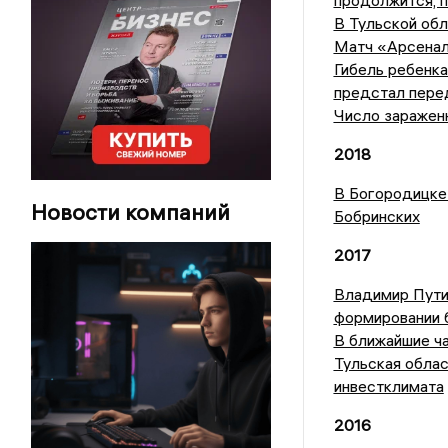
продолжится, п
В Тульской обл
Матч «Арсенал
Гибель ребенка
предстал пере
Число заражен
2018
В Богородицке
Новости компаний
Бобринских
2017
Владимир Путин
формировании 
В ближайшие ча
Тульская облас
инвестклимата
2016