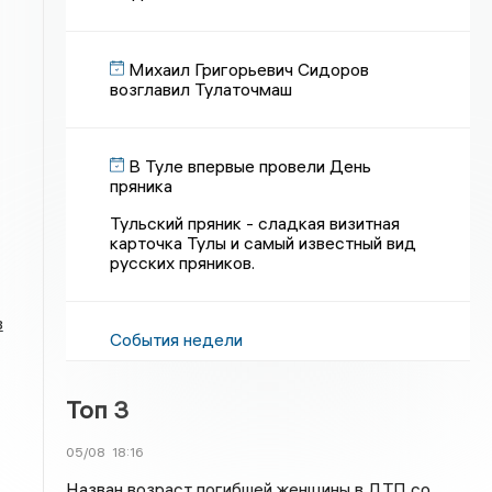
Михаил Григорьевич Сидоров
возглавил Тулаточмаш
В Туле впервые провели День
пряника
Тульский пряник - сладкая визитная
карточка Тулы и самый известный вид
русских пряников.
в
События недели
Топ 3
05/08
18:16
Назван возраст погибшей женщины в ДТП со