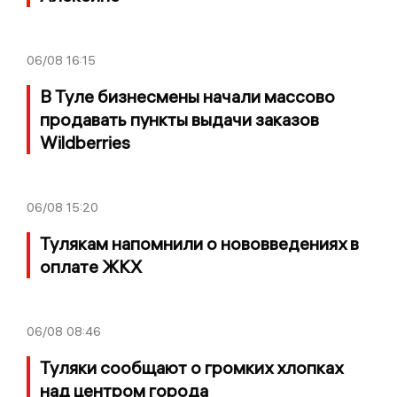
06/08
16:15
В Туле бизнесмены начали массово
продавать пункты выдачи заказов
Wildberries
06/08
15:20
Тулякам напомнили о нововведениях в
оплате ЖКХ
06/08
08:46
Туляки сообщают о громких хлопках
над центром города