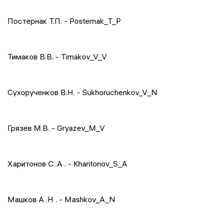
Постернак Т.П. - Posternak_T_P
Тимаков В.В. - Timakov_V_V
Сухорученков В.Н. - Sukhoruchenkov_V_N
Грязев М.В. - Gryazev_M_V
Харитонов
С
.
А
. - Kharitonov_S_A
Машков
А
.
Н
. - Mashkov_A_N