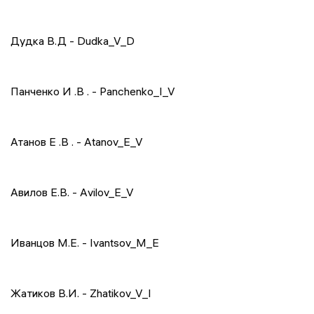
Дудка В.Д - Dudka_V_D
Панченко
И
.
В
. - Panchenko_I_V
Атанов
Е
.
В
. - Atanov_E_V
Авилов Е.В. - Avilov_E_V
Иванцов М.Е. - Ivantsov_M_E
Жатиков В.И. - Zhatikov_V_I