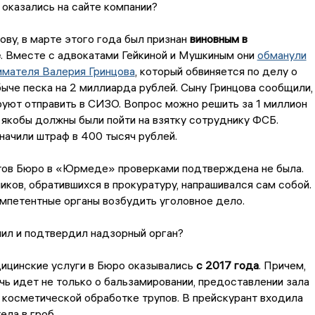
оказались на сайте компании?
лову, в марте этого года был признан
виновным в
е
. Вместе с адвокатами Гейкиной и Мушкиным они
обманули
имателя Валерия Гринцова
, который обвиняется по делу о
ыче песка на 2 миллиарда рублей. Сыну Гринцова сообщили,
руют отправить в СИЗО. Вопрос можно решить за 1 миллион
 якобы должны были пойти на взятку сотруднику ФСБ.
начили штраф в 400 тысяч рублей.
тов Бюро в «Юрмеде» проверками подтверждена не была.
ков, обратившихся в прокуратуру, напрашивался сам собой.
омпетентные органы возбудить уголовное дело.
нил и подтвердил надзорный орган?
ицинские услуги в Бюро оказывались
с 2017 года
. Причем,
чь идет не только о бальзамировании, предоставлении зала
 косметической обработке трупов. В прейскурант входила
ела в гроб…