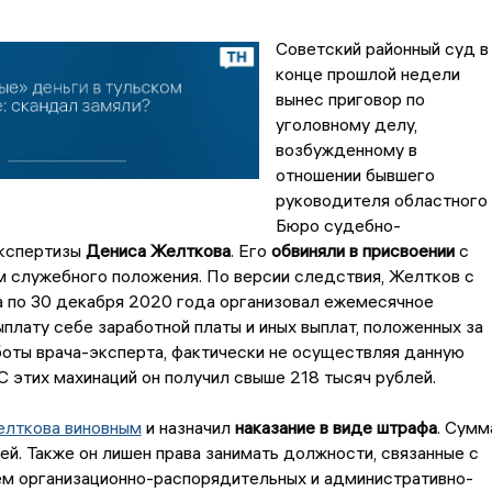
Советский районный суд в
конце прошлой недели
вынес приговор по
уголовному делу,
возбужденному в
отношении бывшего
руководителя областного
Бюро судебно-
кспертизы
Дениса Желткова
. Его
обвиняли в присвоении
с
 служебного положения. По версии следствия, Желтков с
а по 30 декабря 2020 года организовал ежемесячное
ыплату себе заработной платы и иных выплат, положенных за
оты врача-эксперта, фактически не осуществляя данную
С этих махинаций он получил свыше 218 тысяч рублей.
елткова виновным
и назначил
наказание в виде штрафа
. Сумм
ей. Также он лишен права занимать должности, связанные с
м организационно-распорядительных и административно-