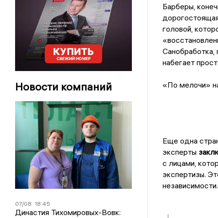
Барберы, конеч
дорогостоящая 
головой, котор
«восстановлени
Санобработка, 
набегает прост
Новости компаний
«По мелочи» н
Еще одна стра
эксперты
закл
с лицами, кото
экспертизы. Эт
независимости.
07/08
18:45
Династия Тихомировых-Вовк: