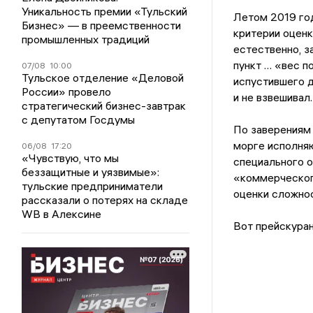
Уникальность премии «Тульский
Летом 2019 год
Бизнес» — в преемственности
критерии оценк
промышленных традиций
естественно, за
пункт … «вес п
07/08
10:00
Тульское отделение «Деловой
испустившего д
России» провело
и не взвешивал.
стратегический бизнес-завтрак
с депутатом Госдумы
По заверениям 
морге исполняю
06/08
17:20
«Чувствую, что мы
специального 
беззащитные и уязвимые»:
«коммерческог
тульские предприниматели
оценки сложнос
рассказали о потерях на складе
WB в Алексине
Вот прейскуран