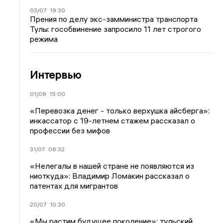
03/07
19:30
Прения по делу экс-замминистра транспорта
Тулы: гособвинение запросило 11 лет строгого
режима
Интервью
01/08
15:00
«Перевозка денег - только верхушка айсберга»:
инкассатор с 19-летнем стажем рассказал о
профессии без мифов
31/07
08:32
«Нелегалы в нашей стране не появляются из
ниоткуда»: Владимир Ломакин рассказал о
патентах для мигрантов
20/07
10:30
«Мы растим будущее поколение»: тульский