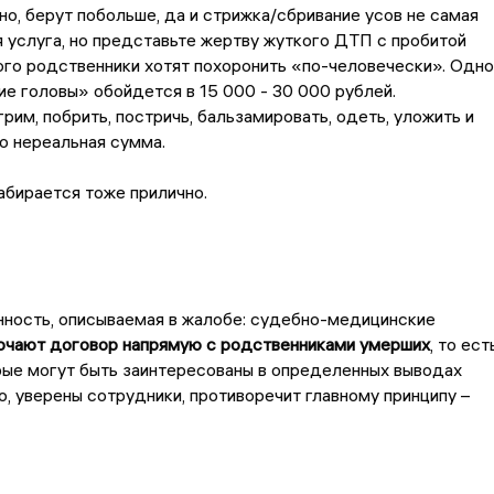
но, берут побольше, да и стрижка/сбривание усов не самая
услуга, но представьте жертву жуткого ДТП с пробитой
ого родственники хотят похоронить «по-человечески». Одно
е головы» обойдется в 15 000 - 30 000 рублей.
грим, побрить, постричь, бальзамировать, одеть, уложить и
о нереальная сумма.
абирается тоже прилично.
нность, описываемая в жалобе: судебно-медицинские
ючают договор напрямую с родственниками умерших
, то ест
рые могут быть заинтересованы в определенных выводах
о, уверены сотрудники, противоречит главному принципу –