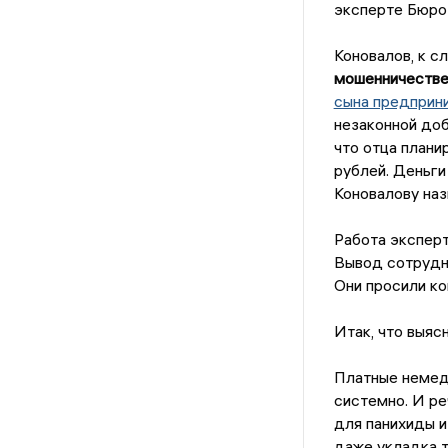
эксперте Бюро 
Коновалов, к с
мошенничеств
сына предприн
незаконной доб
что отца плани
рублей. Деньги
Коновалову наз
Работа экспер
Вывод сотрудни
Они просили к
Итак, что выяс
Платные немед
системно. И ре
для панихиды и
даже укладка т