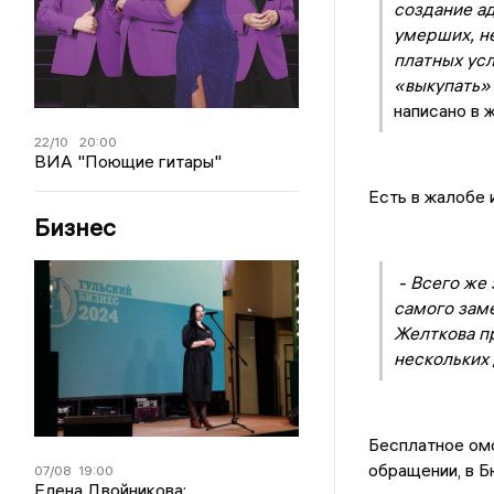
создание а
умерших, не
платных усл
«выкупать» 
написано в 
22/10
20:00
ВИА "Поющие гитары"
Есть в жалобе 
Бизнес
- Всего же 
самого заме
Желткова п
нескольких 
Бесплатное омо
обращении, в Б
07/08
19:00
Елена Двойникова: