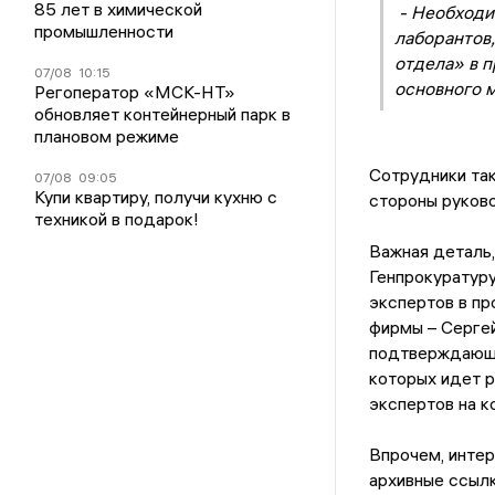
85 лет в химической
- Необходим
промышленности
лаборантов,
отдела» в 
07/08
10:15
основного м
Регоператор «МСК-НТ»
обновляет контейнерный парк в
плановом режиме
Сотрудники так
07/08
09:05
Купи квартиру, получи кухню с
стороны руково
техникой в подарок!
Важная деталь,
Генпрокуратуру
экспертов в п
фирмы – Сергей
подтверждающие
которых идет р
экспертов на 
Впрочем, интер
архивные ссылк