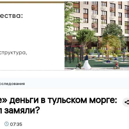
сследования
 деньги в тульском морге:
л замяли?
07:35