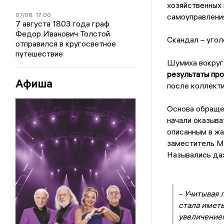
хозяйственных 
07/08
17:00
самоуправления
7 августа 1803 года граф
Федор Иванович Толстой
Скандал – уголо
отправился в кругосветное
путешествие
Шумиха вокруг
результаты про
Афиша
после коллект
Основа обраще
начали оказыва
описанным в жа
заместитель Ми
Назывались да
- Учитывая 
стала иметь
увеличением