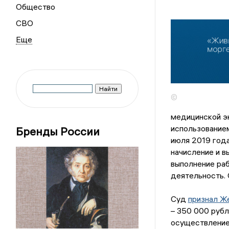
Общество
СВО
©
медицинской э
использованием
Бренды России
июля 2019 год
начисление и в
выполнение раб
деятельность. 
Суд
признал Ж
– 350 000 рубл
осуществление