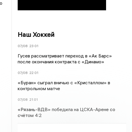
о
Наш Хоккей
07/08
23:01
Гусев рассматривает переход в «Ак Барс»
после окончания контракта с «Динамо»
07/08
22:01
«Буран» сыграл вничью с «Кристаллом» в
контрольном матче
07/08
21:01
«Рязань-ВДВ» победила на ЦСКА-Арене со
счётом 4:2