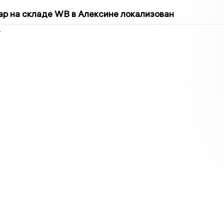
5
р на складе WB в Алексине локализован
2