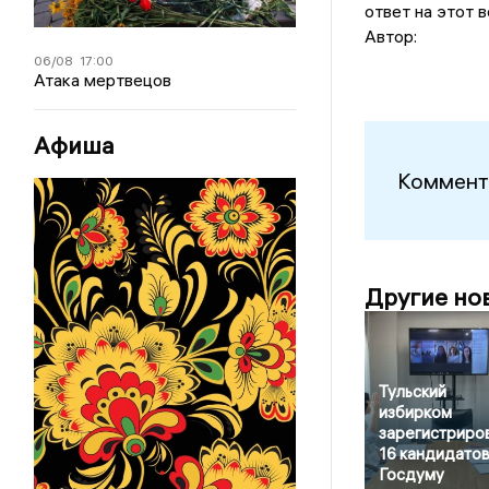
ответ на этот 
Автор:
06/08
17:00
Атака мертвецов
Афиша
Коммент
Другие но
Тульский
избирком
зарегистриро
16 кандидатов
Госдуму