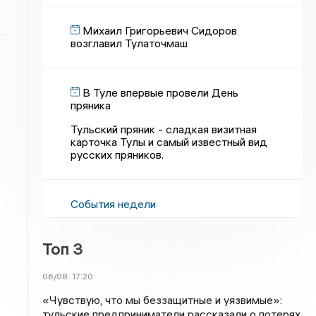
Михаил Григорьевич Сидоров
возглавил Тулаточмаш
В Туле впервые провели День
пряника
Тульский пряник - сладкая визитная
карточка Тулы и самый известный вид
русских пряников.
События недели
Топ 3
06/08
17:20
«Чувствую, что мы беззащитные и уязвимые»:
тульские предприниматели рассказали о потерях