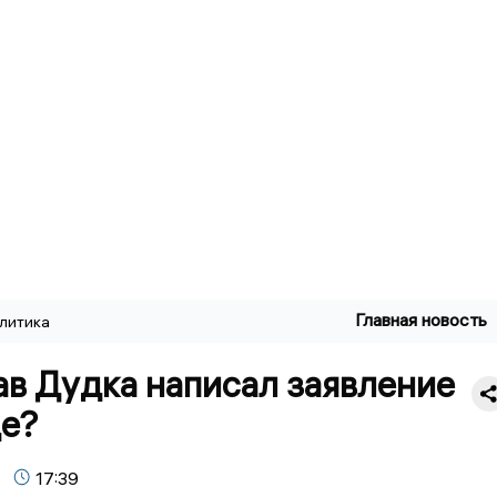
Главная новость
литика
ав Дудка написал заявление
де?
17:39