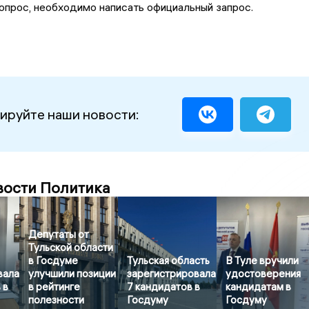
вопрос, необходимо написать официальный запрос.
ируйте наши новости:
вости Политика
Депутаты от
Тульской области
в Госдуме
Тульская область
В Туле вручили
вала
улучшили позиции
зарегистрировала
удостоверения
 в
в рейтинге
7 кандидатов в
кандидатам в
полезности
Госдуму
Госдуму