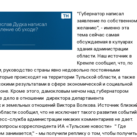
"Губернатор написал
заявление по собственном
желанию", - именно эта
тема сейчас самая
обсуждаемая в кулуарах
здания администрации
области. Наш источник в
Кремле сообщил, что, по
, руководство страны явно недовольно постоянными
торые происходят на территории Тульской области, а также
окими результатами в сфере экономической и социальной
ионе. Кроме этого, дамокловым мечом над губернатором
ое дело в отношении директора департамента
 и земельных отношений Виктора Волкова. Источник близки
области сообщил, что не исключает такого развития событий
есс-служба администрации никаких комментариев не дает.
 вопросы корреспондента ИА «Тульские новости» " Где
ем занимается," - мы получили реплику о том, чтобы получить