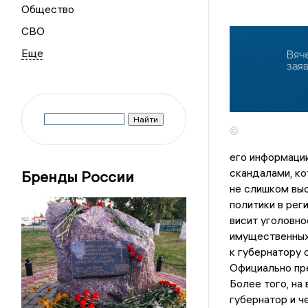
Общество
СВО
©
его информации
скандалами, ко
Бренды России
не слишком выс
политики в рег
висит уголовн
имущественных
к губернатору 
Официально пр
Более того, на
губернатор и ч