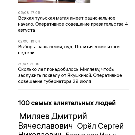
05/08
17:05
Всякая тульская магия имеет рациональное
начало. Оперативное совещание правительства 4
августа
02/08
19:04
Выборы, назначения, суд. Политические итоги
недели
29/07
20:10
Сколько лет понадобилось Миляеву, чтобы
заслужить похвалу от Якушкиной. Оперативное
совещание губернатора 28 июля
100 самых влиятельных людей
Миляев Дмитрий
Вячеславович
Орёл Сергей
Николаевич
Беспалов Илья