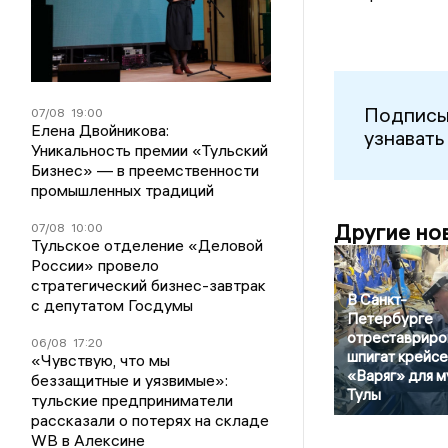
Подписы
07/08
19:00
Елена Двойникова:
узнавать
Уникальность премии «Тульский
Бизнес» — в преемственности
промышленных традиций
Другие но
07/08
10:00
Тульское отделение «Деловой
России» провело
стратегический бизнес-завтрак
В Санкт-
с депутатом Госдумы
Петербурге
отреставриро
06/08
17:20
шпигат крейс
«Чувствую, что мы
«Варяг» для м
беззащитные и уязвимые»:
Тулы
тульские предприниматели
рассказали о потерях на складе
WB в Алексине