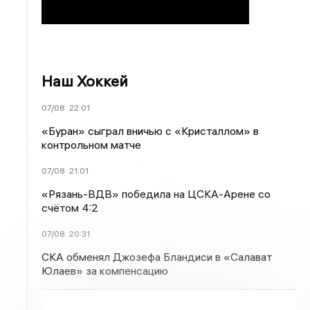
Наш Хоккей
07/08
22:01
«Буран» сыграл вничью с «Кристаллом» в
контрольном матче
07/08
21:01
«Рязань-ВДВ» победила на ЦСКА-Арене со
счётом 4:2
07/08
20:31
СКА обменял Джозефа Бландиси в «Салават
Юлаев» за компенсацию