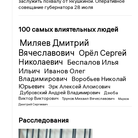
заслужить похвалу от Якушкиной. Оперативное
совещание губернатора 28 июля
100 самых влиятельных людей
Миляев Дмитрий
Вячеславович
Орёл Сергей
Николаевич
Беспалов Илья
Ильич
Иванов Олег
Владимирович
Воробьев Николай
Юрьевич
Эрк Алексей Алоисович
Дубровский Андрей Владимирович
Дзюба
Виктор Викторович
Трунов Михаил Вячеславович
Марков
Дмитрий Сергеевич
Расследования