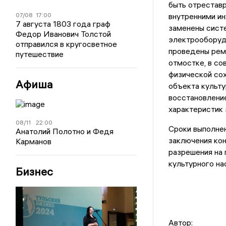
быть отрестав
07/08
17:00
внутренними и
7 августа 1803 года граф
заменены систе
Федор Иванович Толстой
электрооборудо
отправился в кругосветное
проведены рем
путешествие
отмостке, в со
физической сох
Афиша
объекта культу
восстановление
характеристик 
08/11
22:00
Сроки выполнен
Анатолий Полотно и Федя
заключения кон
Карманов
разрешения на 
культурного на
Бизнес
Автор: