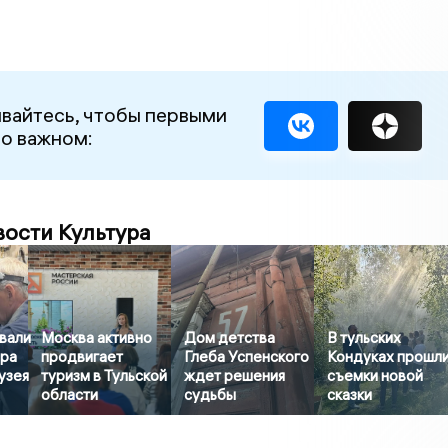
вайтесь, чтобы первыми
 о важном:
вости Культура
вали
Москва активно
Дом детства
В тульских
ера
продвигает
Глеба Успенского
Кондуках прошл
узея
туризм в Тульской
ждет решения
съемки новой
области
судьбы
сказки