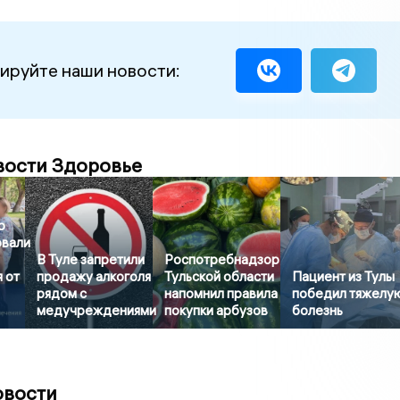
ируйте наши новости:
вости Здоровье
о
овали
В Туле запретили
Роспотребнадзор
 от
продажу алкоголя
Тульской области
Пациент из Тулы
рядом с
напомнил правила
победил тяжелу
медучреждениями
покупки арбузов
болезнь
овости