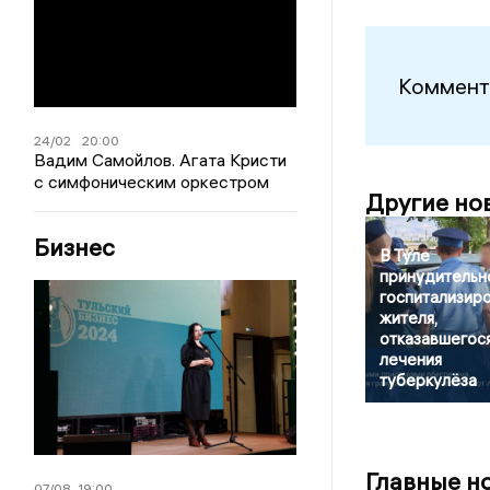
Коммент
24/02
20:00
Вадим Самойлов. Агата Кристи
с симфоническим оркестром
Другие но
Бизнес
В Туле
принудительн
госпитализир
жителя,
отказавшегося
лечения
туберкулёза
Главные н
07/08
19:00