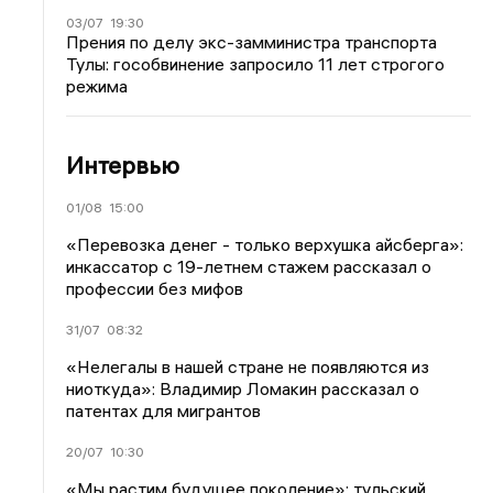
03/07
19:30
Прения по делу экс-замминистра транспорта
Тулы: гособвинение запросило 11 лет строгого
режима
Интервью
01/08
15:00
«Перевозка денег - только верхушка айсберга»:
инкассатор с 19-летнем стажем рассказал о
профессии без мифов
31/07
08:32
«Нелегалы в нашей стране не появляются из
ниоткуда»: Владимир Ломакин рассказал о
патентах для мигрантов
20/07
10:30
«Мы растим будущее поколение»: тульский