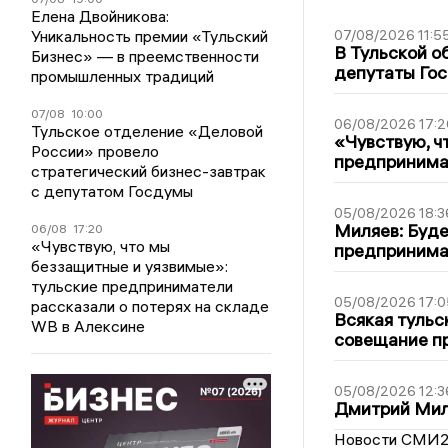
Елена Двойникова:
Уникальность премии «Тульский
07/08/2026 11:5
В Тульской о
Бизнес» — в преемственности
депутаты Гос
промышленных традиций
07/08
10:00
06/08/2026 17:2
Тульское отделение «Деловой
«Чувствую, ч
России» провело
предпринимат
стратегический бизнес-завтрак
с депутатом Госдумы
05/08/2026 18:3
Миляев: Буде
06/08
17:20
«Чувствую, что мы
предпринима
беззащитные и уязвимые»:
тульские предприниматели
05/08/2026 17:0
рассказали о потерях на складе
Всякая тульс
WB в Алексине
совещание пр
05/08/2026 12:3
Дмитрий Мил
Новости СМИ