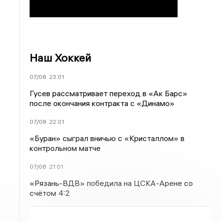
Наш Хоккей
07/08
23:01
Гусев рассматривает переход в «Ак Барс»
после окончания контракта с «Динамо»
07/08
22:01
«Буран» сыграл вничью с «Кристаллом» в
контрольном матче
07/08
21:01
«Рязань-ВДВ» победила на ЦСКА-Арене со
счётом 4:2