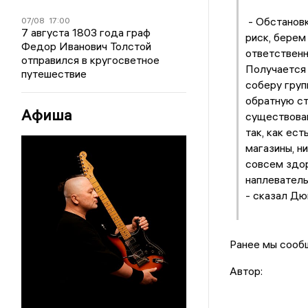
- Обстановк
07/08
17:00
7 августа 1803 года граф
риск, берем
Федор Иванович Толстой
ответственн
отправился в кругосветное
Получается 
путешествие
соберу груп
обратную ст
Афиша
существован
так, как ест
магазины, ни
совсем здор
наплеватель
- сказал Дю
Ранее мы соо
Автор: