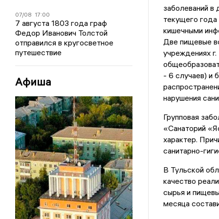
заболеваний в 
07/08
17:00
текущего года 
7 августа 1803 года граф
кишечными инфе
Федор Иванович Толстой
Две пищевые в
отправился в кругосветное
путешествие
учреждениях г.
общеобразовате
- 6 случаев) и
Афиша
распространен
нарушения сани
Групповая забо
«Санаторий «Яс
характер. Прич
санитарно-гиги
В Тульской обл
качество реал
сырья и пищевы
месяца составил