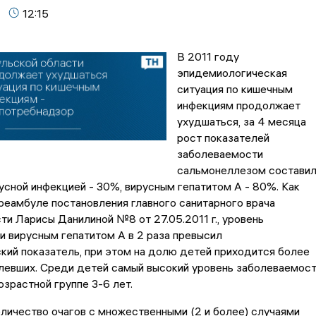
12:15
В 2011 году
эпидемиологическая
ситуация по кишечным
инфекциям продолжает
ухудшаться, за 4 месяца
рост показателей
заболеваемости
сальмонеллезом состави
усной инфекцией - 30%, вирусным гепатитом А - 80%. Как
реамбуле постановления главного санитарного врача
ти Ларисы Данилиной №8 от 27.05.2011 г., уровень
 вирусным гепатитом А в 2 раза превысил
ий показатель, при этом на долю детей приходится более
левших. Среди детей самый высокий уровень заболеваемос
озрастной группе 3-6 лет.
личество очагов с множественными (2 и более) случаями