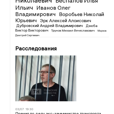
Николаевич
Беспалов Илья
Ильич
Иванов Олег
Владимирович
Воробьев Николай
Юрьевич
Эрк Алексей Алоисович
Дубровский Андрей Владимирович
Дзюба
Виктор Викторович
Трунов Михаил Вячеславович
Марков
Дмитрий Сергеевич
Расследования
03/07
19:30
Прения по делу экс-замминистра транспорта