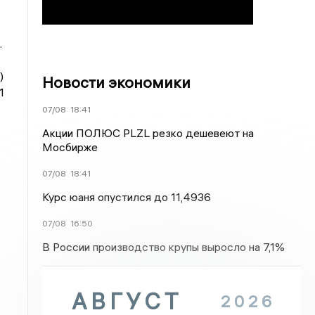
.
)
Новости экономики
1
07/08
18:41
Акции ПОЛЮС PLZL резко дешевеют на
Мосбирже
07/08
18:41
Курс юаня опустился до 11,4936
07/08
16:50
В России производство крупы выросло на 7,1%
АВГУСТ
2026