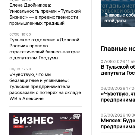
Елена Двойникова:
Уникальность премии «Тульский
Знаковые соб
Бизнес» — в преемственности
этой даты
промышленных традиций
07/08
10:00
Тульское отделение «Деловой
России» провело
Главные н
стратегический бизнес-завтрак
с депутатом Госдумы
07/08/2026 11:5
В Тульской о
06/08
17:20
депутаты Гос
«Чувствую, что мы
беззащитные и уязвимые»:
тульские предприниматели
06/08/2026 17:2
рассказали о потерях на складе
«Чувствую, ч
WB в Алексине
предпринимат
05/08/2026 18:3
Миляев: Буде
предпринима