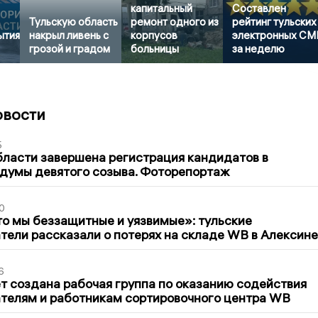
капитальный
Составлен
Тульскую область
ремонт одного из
рейтинг тульских
ытия
накрыл ливень с
корпусов
электронных СМ
грозой и градом
больницы
за неделю
овости
5
бласти завершена регистрация кандидатов в
думы девятого созыва. Фоторепортаж
0
то мы беззащитные и уязвимые»: тульские
ели рассказали о потерях на складе WB в Алексине
6
т создана рабочая группа по оказанию содействия
телям и работникам сортировочного центра WB