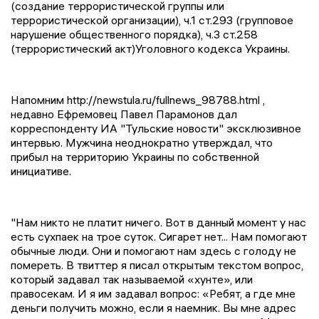
(создание террористической группы или
террористической организации), ч.1 ст.293 (групповое
нарушение общественного порядка), ч.3 ст.258
(террористический акт)Уголовного кодекса Украины.
Напомним http://newstula.ru/fullnews_98788.html ,
недавно Ефремовец Павел Парамонов дал
корреспонденту ИА "Тульские новости" эксклюзивное
интервью. Мужчина неоднократно утверждал, что
прибыл на территорию Украины по собственной
инициативе.
"Нам никто не платит ничего. Вот в данный момент у нас
есть сухпаек на трое суток. Сигарет нет... Нам помогают
обычные люди. Они и помогают нам здесь с голоду не
помереть. В твиттер я писал открытым текстом вопрос,
который задавал так называемой «хунте», или
правосекам. И я им задавал вопрос: «Ребят, а где мне
деньги получить можно, если я наемник. Вы мне адрес