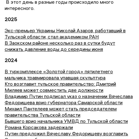
В этот день в разные годы происходило много
интересного.
2025
Экс-премьер Украины Николай Азаров, работавший в
Тульской области, стал академиком РАН
В Заокском районе несколько раз в сутки будут
снижать давление воды до середины июня
2024
В туркомплексе «Золотой город» пятилетнего
мальчика травмировала упавшая скульптура
Кто возглавит тульское правительство: Дмитрий
Миляев может совместить две должности
Владимир Путин подписал указ о назначении Вячеслава
Федорищева врио губернатора Самарской области
Михаил Пантелеев может стать председателем
правительства Тульской области
Бывшего врио начальника УМВД по Тульской области
Романа Корсакова задержали
Путин предложил Вячеславу Федорищеву возглавить