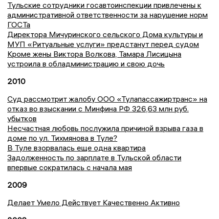
Тульские сотрудники госавтоинспекции привлечены к
административной ответственности за нарушение норм
ГОСТа
Директора Мичуринского сельского Дома культуры и
МУП «Ритуальные услуги» предстанут перед судом
Кроме жены Виктора Волкова, Тамара Лисицына
устроила в обладминистрацию и свою дочь
2010
Суд рассмотрит жалобу ООО «Тулапассажиртранс» на
отказ во взыскании с Минфина РФ 326,63 млн руб.
убытков
Несчастная любовь послужила причиной взрыва газа в
доме по ул. Тихмянова в Туле?
В Туле взорвалась еще одна квартира
Задолженность по зарплате в Тульской области
впервые сократилась с начала мая
2009
Делает Умело Действует Качественно Активно