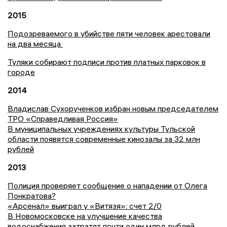
2015
Подозреваемого в убийстве пяти человек арестовали
на два месяца
Туляки собирают подписи против платных парковок в
городе
2014
Владислав Сухорученков избран новым председателем
ТРО «Справедливая Россия»
В муниципальных учреждениях культуры Тульской
области появятся современные кинозалы за 32 млн
рублей
2013
Полиция проверяет сообщение о нападении от Олега
Понкратова?
«Арсенал» выиграл у «Витязя»: счет 2/0
В Новомосковске на улучшение качества
водоснабжения затратят почти один млрд рублей