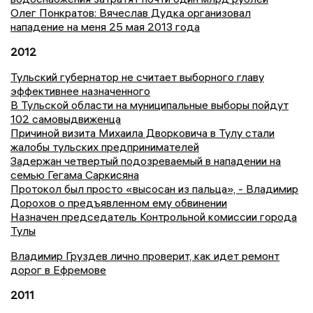
Олег Понкратов: Вячеслав Дудка организовал
нападение на меня 25 мая 2013 года
2012
Тульский губернатор не считает выборного главу
эффективнее назначенного
В Тульской области на муниципальные выборы пойдут
102 самовыдвиженца
Причиной визита Михаила Дворковича в Тулу стали
жалобы тульских предпринимателей
Задержан четвертый подозреваемый в нападении на
семью Гегама Саркисяна
Протокол был просто «высосан из пальца», - Владимир
Дорохов о предъявленном ему обвинении
Назначен председатель Контрольной комиссии города
Тулы
Владимир Груздев лично проверит, как идет ремонт
дорог в Ефремове
2011