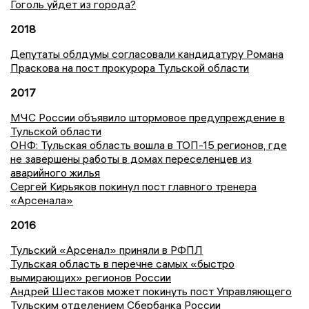
Гоголь уйдет из города?
2018
Депутаты облдумы согласовали кандидатуру Романа
Праскова на пост прокурора Тульской области
2017
МЧС России объявило штормовое предупреждение в
Тульской области
ОНФ: Тульская область вошла в ТОП-15 регионов, где
не завершены работы в домах переселенцев из
аварийного жилья
Сергей Кирьяков покинул пост главного тренера
«Арсенала»
2016
Тульский «Арсенал» приняли в РФПЛ
Тульская область в перечне самых «быстро
вымирающих» регионов России
Андрей Шестаков может покинуть пост Управляющего
Тульским отделением Сбербанка России