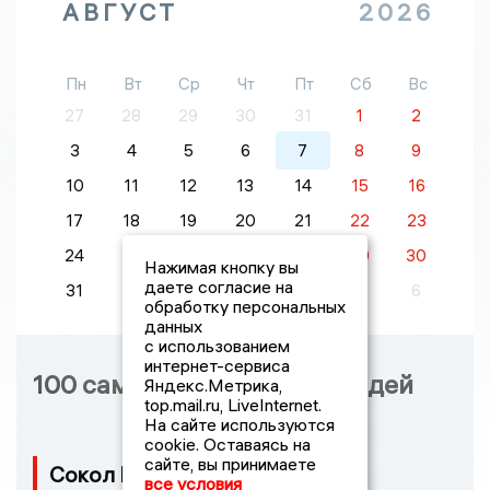
АВГУСТ
2026
Пн
Вт
Ср
Чт
Пт
Сб
Вс
27
28
29
30
31
1
2
3
4
5
6
7
8
9
10
11
12
13
14
15
16
17
18
19
20
21
22
23
24
25
26
27
28
29
30
Нажимая кнопку вы
даете согласие на
31
1
2
3
4
5
6
обработку персональных
данных
с использованием
интернет-сервиса
100 самых влиятельных людей
Яндекс.Метрика,
top.mail.ru, LiveInternet.
На сайте используются
cookie. Оставаясь на
сайте, вы принимаете
Сокол Борис Александрович
все условия