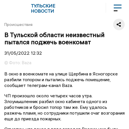
ТУЛЬСКИЕ
НОВОСТИ
Происшествия
В Тульской области неизвестный
пытался поджечь военкомат
31/05/2022
12:32
© Фото: Baza
В окно в военкомате на улице Щербина в Ясногорске
разбили топором и пытались поджечь помещение,
сообщает телеграм-канал Baza.
ЧП произошло около четырех часов утра.
Злоумышленник разбил окно кабинета одного из
работников и бросил топор там же. Ему удалось
разжечь пламя, но сотрудники потушили очаг возгорания
еще до приезда пожарных.
Отметим, что ранее в ряде городов России уже были