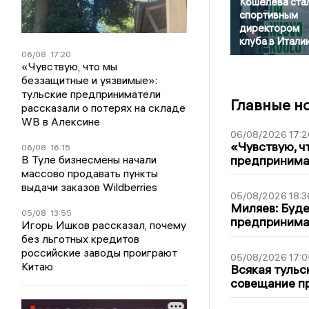
Кошелева ста
спортивным
директором
клуба в Итали
06/08
17:20
«Чувствую, что мы
беззащитные и уязвимые»:
тульские предприниматели
Главные н
рассказали о потерях на складе
WB в Алексине
06/08/2026 17:2
«Чувствую, ч
06/08
16:15
В Туле бизнесмены начали
предпринимат
массово продавать пункты
выдачи заказов Wildberries
05/08/2026 18:3
Миляев: Буде
05/08
13:55
предпринима
Игорь Ишков рассказал, почему
без льготных кредитов
российские заводы проиграют
05/08/2026 17:0
Китаю
Всякая тульс
совещание пр