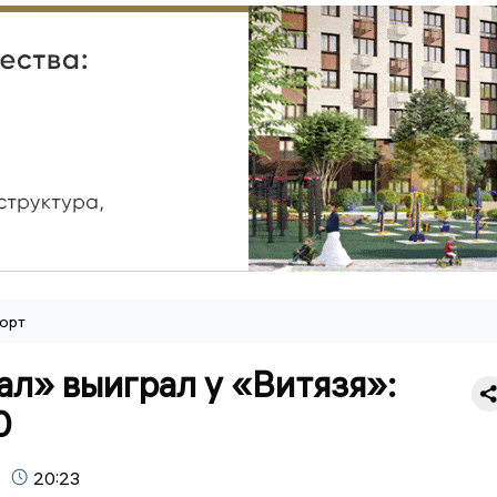
орт
л» выиграл у «Витязя»:
0
20:23