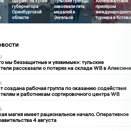
ла
сыграет на Кубке
Тульские гребцы
Алленова стала
губернатора
завоевали пять
призёром
Оренбургской
медалей в
международног
и
области
Энгельсе
турнира в Кстов
овости
0
то мы беззащитные и уязвимые»: тульские
ели рассказали о потерях на складе WB в Алексине
6
т создана рабочая группа по оказанию содействия
телям и работникам сортировочного центра WB
5
кая магия имеет рациональное начало. Оперативное
авительства 4 августа