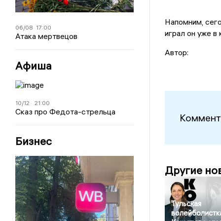
Напомним, сег
06/08
17:00
играл он уже в
Атака мертвецов
Автор:
Афиша
10/12
21:00
Сказ про Федота-стрельца
Коммент
Бизнес
Другие но
Тульская
волейболистк