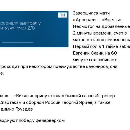
Завершился матч
«Арсенал» - «Витязь».
Несмотря на добавленные
2 минуты времени, счет в
матче остался неизменным
Первый гол в 1 тайме заби
Евгений Савин, на 60
минуте гол забивает
проходит при некотором преимуществе канониров, они
е.
ал» - «Витязь» присутстовал бывший главный тренер
партака» и сборной России Георгий Ярцев, а также
адимир Груздев.
азднуют победу фейерверком.