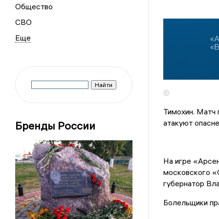
Общество
СВО
©
Тимохин. Матч 
атакуют опасне
Бренды России
На игре «Арсен
московского «С
губернатор Вл
Болельщики пр