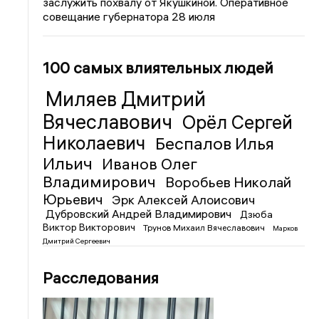
заслужить похвалу от Якушкиной. Оперативное
совещание губернатора 28 июля
100 самых влиятельных людей
Миляев Дмитрий
Вячеславович
Орёл Сергей
Николаевич
Беспалов Илья
Ильич
Иванов Олег
Владимирович
Воробьев Николай
Юрьевич
Эрк Алексей Алоисович
Дубровский Андрей Владимирович
Дзюба
Виктор Викторович
Трунов Михаил Вячеславович
Марков
Дмитрий Сергеевич
Расследования