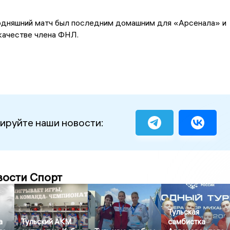
одняшний матч был последним домашним для «Арсенала» и
 качестве члена ФНЛ.
ируйте наши новости:
вости Спорт
Тульская
а
Тульский АКМ
самбистка