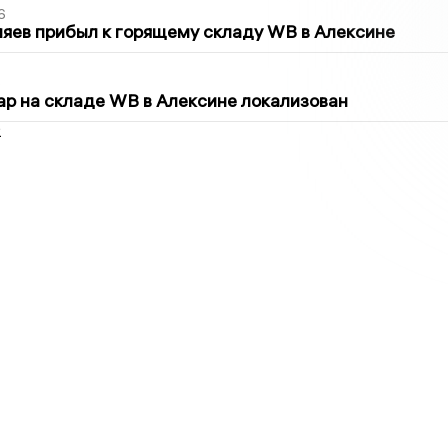
6
яев прибыл к горящему складу WB в Алексине
5
р на складе WB в Алексине локализован
2