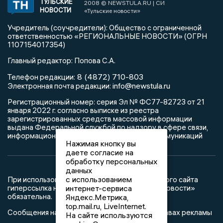
ТУЛЬСКИЕ
2008 © NEWSTULA.RU | СИ
НОВОСТИ
«Тульские новости»
Учредитель (соучредители): Общество с ограниченной
ответственностью «РЕГИОНАЛЬНЫЕ НОВОСТИ» (ОГРН
1107154017354)
Главный редактор: Попова С.А.
8 (4872) 710-803
Телефон редакции:
info@newstula.ru
Электронная почта редакции:
Регистрационный номер: серия Эл № ФС77-82723 от 21
января 2022 г. согласно выписке из реестра
зарегистрированных средств массовой информации
выдана Федеральной службой по надзору в сфере связи,
информационных технологий и массовых коммуникаций
Нажимая кнопку вы
даете согласие на
обработку персональных
данных
с использованием
При использовании любого материала с данного сайта
интернет-сервиса
гиперссылка на Сетевое издание «Тульские новости»
обязательна.
Яндекс.Метрика,
top.mail.ru, LiveInternet.
Сообщения на сером фоне размещены на правах рекламы
На сайте используются