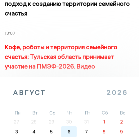
подход к созданию территории семейного
счастья
13:07
Кофе, роботы и территория семейного
счастья: Тульская область принимает
участие на ПМЭФ-2026. Видео
АВГУСТ
2026
Пн
Вт
Ср
Чт
Пт
Сб
Вс
27
28
29
30
31
1
2
3
4
5
6
7
8
9