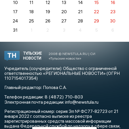
10
11
12
13
14
15
16
17
18
19
20
21
22
23
24
25
26
27
28
29
30
31
1
2
3
4
5
6
ТУЛЬСКИЕ
2008 © NEWSTULA.RU | СИ
НОВОСТИ
«Тульские новости»
Учредитель (соучредители): Общество с ограниченной
ответственностью «РЕГИОНАЛЬНЫЕ НОВОСТИ» (ОГРН
1107154017354)
Главный редактор: Попова С.А.
8 (4872) 710-803
Телефон редакции:
info@newstula.ru
Электронная почта редакции:
Регистрационный номер: серия Эл № ФС77-82723 от 21
января 2022 г. согласно выписке из реестра
зарегистрированных средств массовой информации
выдана Федеральной службой по надзору в сфере связи,