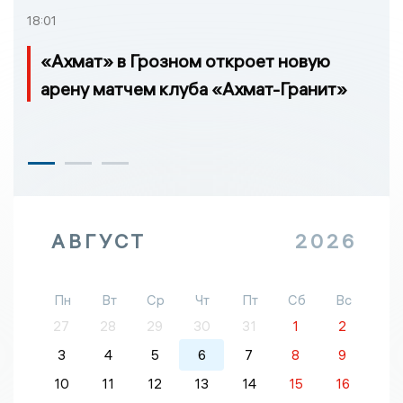
18:01
«Ахмат» в Грозном откроет новую
арену матчем клуба «Ахмат-Гранит»
АВГУСТ
2026
Пн
Вт
Ср
Чт
Пт
Сб
Вс
27
28
29
30
31
1
2
3
4
5
6
7
8
9
10
11
12
13
14
15
16