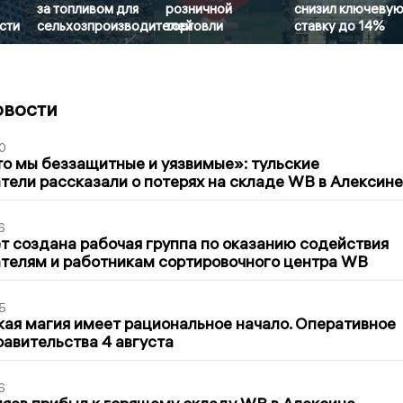
за топливом для
розничной
снизил ключеву
сти
сельхозпроизводителей
торговли
ставку до 14%
овости
0
то мы беззащитные и уязвимые»: тульские
ели рассказали о потерях на складе WB в Алексине
6
т создана рабочая группа по оказанию содействия
телям и работникам сортировочного центра WB
5
кая магия имеет рациональное начало. Оперативное
авительства 4 августа
6