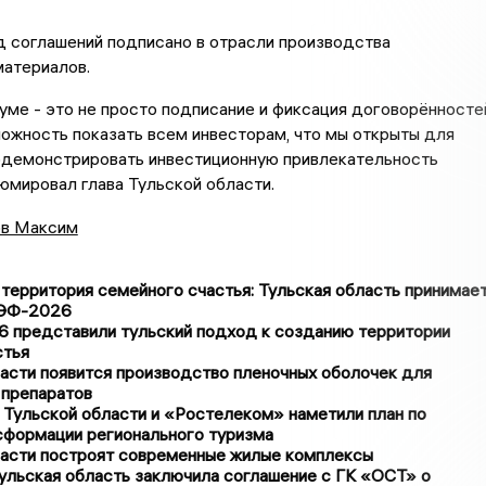
д соглашений подписано в отрасли производства
материалов.
уме - это не просто подписание и фиксация договорённосте
ожность показать всем инвесторам, что мы открыты для
родемонстрировать инвестиционную привлекательность
зюмировал глава Тульской области.
в Максим
 территория семейного счастья: Тульская область принимае
МЭФ-2026
представили тульский подход к созданию территории
стья
асти появится производство пленочных оболочек для
 препаратов
 Тульской области и «Ростелеком» наметили план по
сформации регионального туризма
ласти построят современные жилые комплексы
льская область заключила соглашение с ГК «ОСТ» о