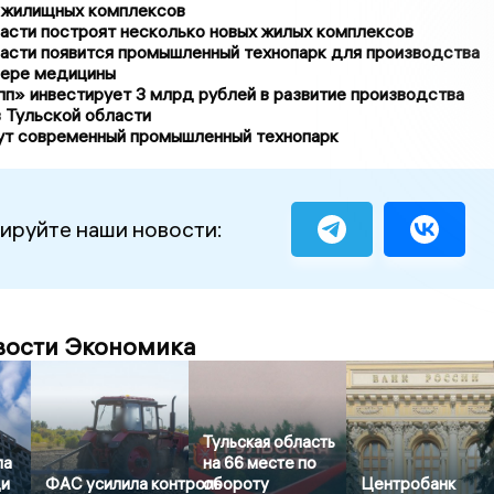
 жилищных комплексов
асти построят несколько новых жилых комплексов
ласти появится промышленный технопарк для производства
фере медицины
п» инвестирует 3 млрд рублей в развитие производства
 Тульской области
ут современный промышленный технопарк
ируйте наши новости:
вости Экономика
Тульская область
ла
на 66 месте по
ди
ФАС усилила контроль
обороту
Центробанк