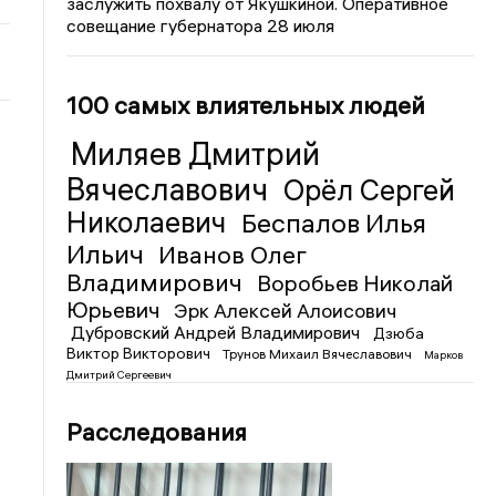
заслужить похвалу от Якушкиной. Оперативное
совещание губернатора 28 июля
100 самых влиятельных людей
Миляев Дмитрий
Вячеславович
Орёл Сергей
Николаевич
Беспалов Илья
Ильич
Иванов Олег
Владимирович
Воробьев Николай
Юрьевич
Эрк Алексей Алоисович
Дубровский Андрей Владимирович
Дзюба
Виктор Викторович
Трунов Михаил Вячеславович
Марков
Дмитрий Сергеевич
Расследования