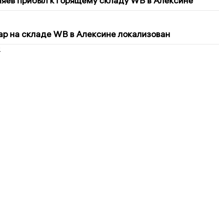
яев прибыл к горящему складу WB в Алексине
5
р на складе WB в Алексине локализован
2