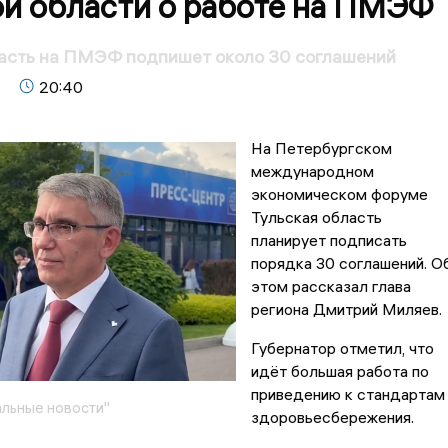
ой области о работе на ПМЭФ
ласть на ПМЭФ подпишет около 30 соглашений
20:40
На Петербургском
международном
экономическом форуме
Тульская область
планирует подписать
порядка 30 соглашений. О
этом рассказал глава
региона Дмитрий Миляев.
Губернатор отметил, что
идёт большая работа по
приведению к стандартам
льные новости"
здоровьесбережения.