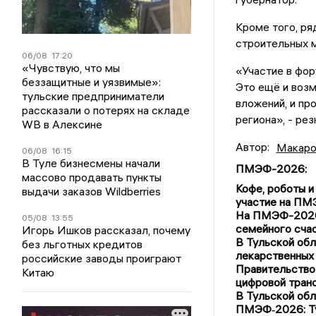
Кроме того, ря
строительных 
06/08
17:20
«Чувствую, что мы
«Участие в фор
беззащитные и уязвимые»:
Это ещё и возм
тульские предприниматели
вложений, и п
рассказали о потерях на складе
региона», - ре
WB в Алексине
Автор:
Макаро
06/08
16:15
В Туле бизнесмены начали
ПМЭФ-2026
:
массово продавать пункты
Кофе, роботы и
выдачи заказов Wildberries
участие на П
На ПМЭФ-2026 
05/08
13:55
семейного сча
Игорь Ишков рассказал, почему
В Тульской обл
без льготных кредитов
лекарственных
российские заводы проиграют
Правительство
Китаю
цифровой тран
В Тульской об
ПМЭФ‑2026: Ту