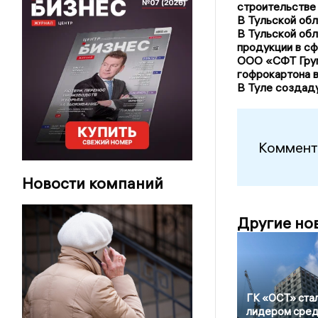
строительстве
В Тульской обл
В Тульской об
продукции в с
ООО «СФТ Груп
гофрокартона в
В Туле создад
Коммент
Новости компаний
Другие но
ГК «ОСТ» ста
лидером сре