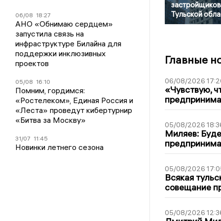
застройщиков
Тульской обла
06/08
18:27
АНО «Обнимаю сердцем»
запустила связь на
инфраструктуре Билайна для
поддержки инклюзивных
Главные н
проектов
06/08/2026 17:2
05/08
16:10
«Чувствую, ч
Помним, гордимся:
предпринимат
«Ростелеком», Единая Россия и
«Леста» проведут кибертурнир
«Битва за Москву»
05/08/2026 18:3
Миляев: Буде
31/07
11:45
предпринима
Новинки летнего сезона
05/08/2026 17:0
Всякая тульс
совещание пр
05/08/2026 12:3