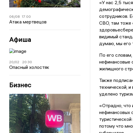
«У нас 2,5 тыс
демографическ
сотрудников. Е
06/08
17:00
Атака мертвецов
СВО, там тоже
здоровьесбере
видимый станда
Афиша
думаю, мы его 
По его словам,
нефинансовые 
20/02
20:30
Опасный холостяк
жилищного стр
Также подписан
Бизнес
технической, и
уделено туризм
«Отрадно, что 
нефинансовых 
туристической 
потому что мно
губернатор.