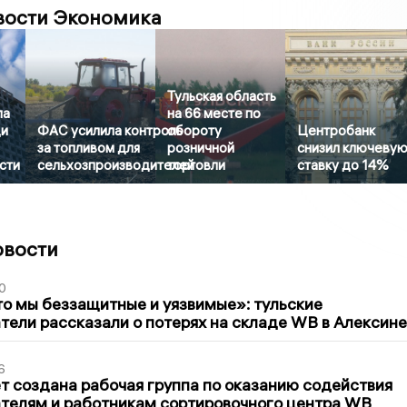
вости Экономика
Тульская область
ла
на 66 месте по
ди
ФАС усилила контроль
обороту
Центробанк
за топливом для
розничной
снизил ключеву
сти
сельхозпроизводителей
торговли
ставку до 14%
овости
0
то мы беззащитные и уязвимые»: тульские
ели рассказали о потерях на складе WB в Алексине
6
т создана рабочая группа по оказанию содействия
телям и работникам сортировочного центра WB