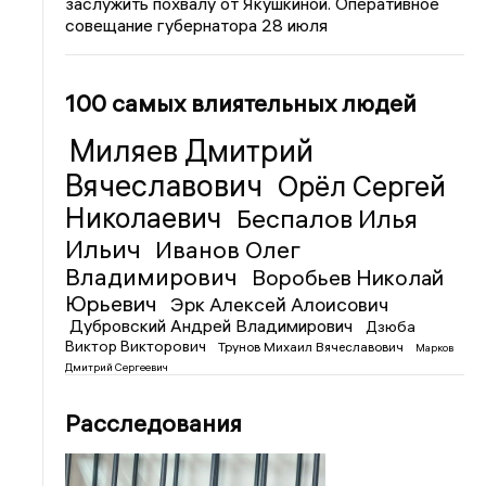
заслужить похвалу от Якушкиной. Оперативное
совещание губернатора 28 июля
100 самых влиятельных людей
Миляев Дмитрий
Вячеславович
Орёл Сергей
Николаевич
Беспалов Илья
Ильич
Иванов Олег
Владимирович
Воробьев Николай
Юрьевич
Эрк Алексей Алоисович
Дубровский Андрей Владимирович
Дзюба
Виктор Викторович
Трунов Михаил Вячеславович
Марков
Дмитрий Сергеевич
Расследования