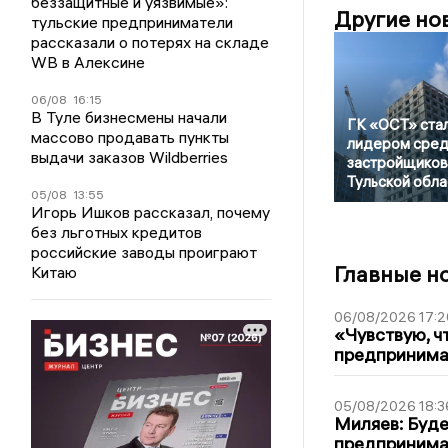
беззащитные и уязвимые»:
Другие но
тульские предприниматели
рассказали о потерях на складе
WB в Алексине
06/08
16:15
В Туле бизнесмены начали
ГК «ОСТ» ста
массово продавать пункты
лидером сре
выдачи заказов Wildberries
застройщиков
Тульской обла
05/08
13:55
Игорь Ишков рассказал, почему
без льготных кредитов
российские заводы проиграют
Главные н
Китаю
06/08/2026 17:2
«Чувствую, ч
предпринимат
05/08/2026 18:3
Миляев: Буде
предпринима