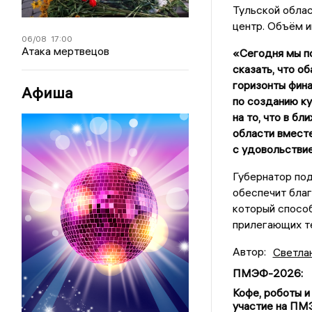
Тульской облас
центр. Объём и
06/08
17:00
Атака мертвецов
«Сегодня мы п
сказать, что о
горизонты фина
Афиша
по созданию ку
на то, что в б
области вместе
с удовольствие
Губернатор по
обеспечит благ
который способ
прилегающих т
Автор:
Светла
ПМЭФ-2026
:
Кофе, роботы и
участие на П