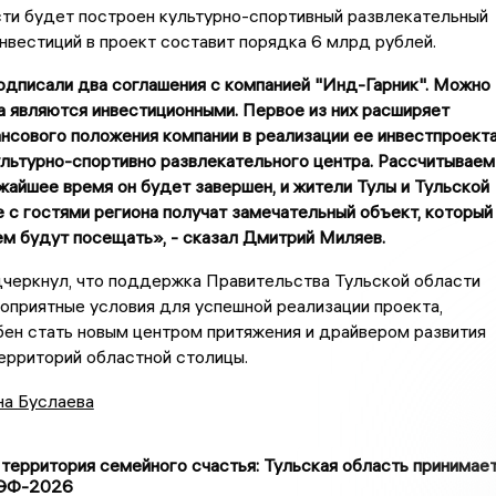
ти будет построен культурно-спортивный развлекательный
нвестиций в проект составит порядка 6 млрд рублей.
одписали два соглашения с компанией "Инд-Гарник". Можно
ба являются инвестиционными. Первое из них расширяет
нсового положения компании в реализации ее инвестпроект
льтурно-спортивно развлекательного центра. Рассчитываем
лижайшее время он будет завершен, и жители Тулы и Тульской
 с гостями региона получат замечательный объект, который
м будут посещать», - сказал Дмитрий Миляев.
дчеркнул, что поддержка Правительства Тульской области
оприятные условия для успешной реализации проекта,
ен стать новым центром притяжения и драйвером развития
ерриторий областной столицы.
на Буслаева
 территория семейного счастья: Тульская область принимае
МЭФ-2026