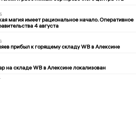
5
кая магия имеет рациональное начало. Оперативное
авительства 4 августа
6
яев прибыл к горящему складу WB в Алексине
5
р на складе WB в Алексине локализован
2