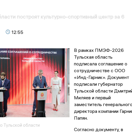
бласти построят культурно-спортивный центр за 6
12:55
В рамках ПМЭФ-2026
Тульская область
подписала соглашение о
сотрудничестве с ООО
«Инд-Гарник». Документ
подписали губернатор
Тульской области Дмитри
Миляев и первый
заместитель генеральног
директора компании Гарни
Папян.
о Тульской области
Согласно документу, в