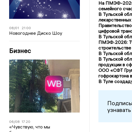
На ПМЭФ-2026 
семейного сча
В Тульской обл
лекарственных
Правительство
08/01
21:00
цифровой тран
Новогоднее Диско Шоу
В Тульской об
ПМЭФ‑2026: Ту
строительстве
Бизнес
В Тульской обл
В Тульской об
продукции в с
ООО «СФТ Груп
гофрокартона в
В Туле создад
Подписы
узнавать
06/08
17:20
«Чувствую, что мы