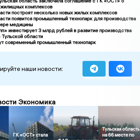
льская область заключила соглашение с ГК «ОСТ» о
 жилищных комплексов
асти построят несколько новых жилых комплексов
ласти появится промышленный технопарк для производства
фере медицины
п» инвестирует 3 млрд рублей в развитие производства
 Тульской области
ут современный промышленный технопарк
ируйте наши новости:
вости Экономика
Тульская область
ГК «ОСТ» стала
на 66 месте по