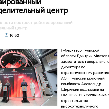
зированный
делительный центр
бласти построят роботизированный
ельный центр
16:52
Губернатор Тульской
области Дмитрий Миляев 
заместитель генеральног
директора по
стратегическому развити
АО «Тульский молочный
комбинат» Александр
Ширинкин подписали на
ПМЭФ-2026 соглашение 
строительстве
высокотехноличного