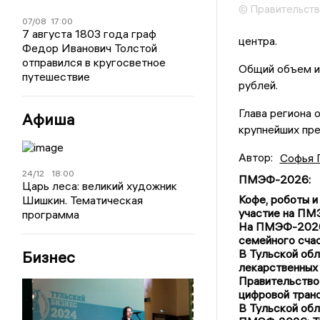
© Правительств
07/08
17:00
7 августа 1803 года граф
центра.
Федор Иванович Толстой
отправился в кругосветное
Общий объем и
путешествие
рублей.
Глава региона 
Афиша
крупнейших пр
Автор:
Софья 
24/12
18:00
ПМЭФ-2026
:
Царь леса: великий художник
Кофе, роботы и
Шишкин. Тематическая
участие на П
программа
На ПМЭФ-2026 
семейного сча
В Тульской обл
Бизнес
лекарственных
Правительство
цифровой тран
В Тульской об