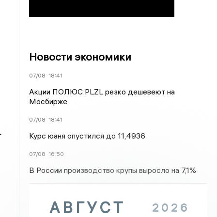
Новости экономики
07/08
18:41
Акции ПОЛЮС PLZL резко дешевеют на
Мосбирже
07/08
18:41
т
Курс юаня опустился до 11,4936
07/08
16:50
В России производство крупы выросло на 7,1%
АВГУСТ
2026