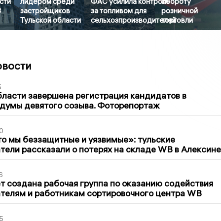
сти
лидером среди
ФАС усилила контроль
обороту
3
застройщиков
за топливом для
розничной
Тульской области
сельхозпроизводителей
торговли
овости
5
бласти завершена регистрация кандидатов в
думы девятого созыва. Фоторепортаж
0
то мы беззащитные и уязвимые»: тульские
ели рассказали о потерях на складе WB в Алексине
6
т создана рабочая группа по оказанию содействия
телям и работникам сортировочного центра WB
5