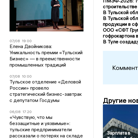
ПМЭФ‑2026: Ту
строительстве
В Тульской обл
В Тульской об
продукции в с
ООО «СФТ Груп
гофрокартона в
07/08
19:00
В Туле создад
Елена Двойникова:
Уникальность премии «Тульский
Бизнес» — в преемственности
промышленных традиций
Коммент
07/08
10:00
Тульское отделение «Деловой
России» провело
стратегический бизнес-завтрак
Другие но
с депутатом Госдумы
06/08
17:20
«Чувствую, что мы
беззащитные и уязвимые»:
тульские предприниматели
Зарплата в
рассказали о потерях на складе