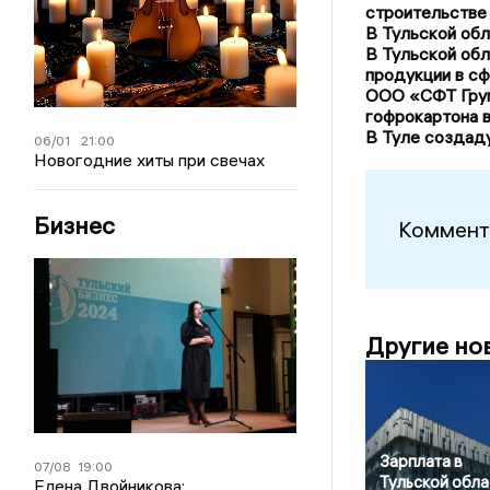
строительстве
В Тульской обл
В Тульской об
продукции в с
ООО «СФТ Груп
гофрокартона в
В Туле создад
06/01
21:00
Новогодние хиты при свечах
Бизнес
Коммент
Другие но
Зарплата в
07/08
19:00
Тульской обла
Елена Двойникова: