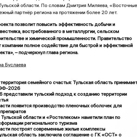
Тульской области. По словам Дмитрия Миляева, «Восточны
ежный партнёр региона на протяжении более 20 лет.
оекта позволит повысить эффективность добычи и
вестняка, востребованного в металлургии, сельском
оительстве и химической промышленности. Правительство
т компании полное содействие для быстрой и эффективной
екта», – подчеркнул глава региона.
на Буслаева
 территория семейного счастья: Тульская область принимае
МЭФ-2026
представили тульский подход к созданию территории
стья
асти появится производство пленочных оболочек для
 препаратов
 Тульской области и «Ростелеком» наметили план по
сформации регионального туризма
ласти построят современные жилые комплексы
льская область заключила соглашение с ГК «ОСТ» о