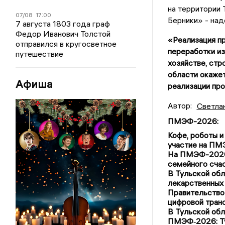
на территории 
07/08
17:00
Берники» - над
7 августа 1803 года граф
Федор Иванович Толстой
«Реализация пр
отправился в кругосветное
переработки из
путешествие
хозяйстве, стр
области окаже
Афиша
реализации про
Автор:
Светла
ПМЭФ-2026
:
Кофе, роботы и
участие на П
На ПМЭФ-2026 
семейного сча
В Тульской обл
лекарственных
Правительство
цифровой тран
В Тульской об
ПМЭФ‑2026: Ту