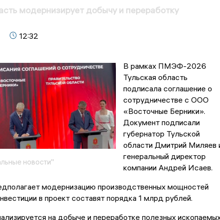
асть модернизирует добычу и переработку
12:32
В рамках ПМЭФ-2026
Тульская область
подписала соглашение о
сотрудничестве с ООО
«Восточные Берники».
Документ подписали
губернатор Тульской
области Дмитрий Миляев 
генеральный директор
льные новости"
компании Андрей Исаев.
едполагает модернизацию производственных мощностей
нвестиции в проект составят порядка 1 млрд рублей.
иализируется на добыче и переработке полезных ископаемы