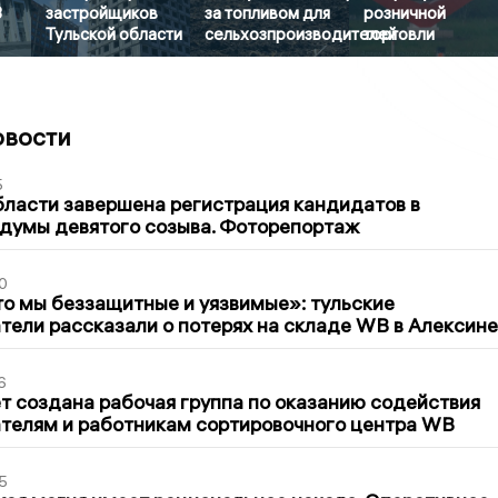
3
застройщиков
за топливом для
розничной
Тульской области
сельхозпроизводителей
торговли
овости
5
бласти завершена регистрация кандидатов в
думы девятого созыва. Фоторепортаж
0
то мы беззащитные и уязвимые»: тульские
ели рассказали о потерях на складе WB в Алексине
6
т создана рабочая группа по оказанию содействия
телям и работникам сортировочного центра WB
5