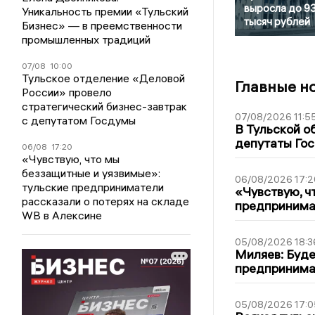
выросла до 9
Уникальность премии «Тульский
тысяч рублей
Бизнес» — в преемственности
промышленных традиций
07/08
10:00
Тульское отделение «Деловой
Главные н
России» провело
стратегический бизнес-завтрак
07/08/2026 11:5
с депутатом Госдумы
В Тульской о
депутаты Гос
06/08
17:20
«Чувствую, что мы
беззащитные и уязвимые»:
06/08/2026 17:2
тульские предприниматели
«Чувствую, ч
рассказали о потерях на складе
предпринимат
WB в Алексине
05/08/2026 18:3
Миляев: Буде
предпринима
05/08/2026 17:0