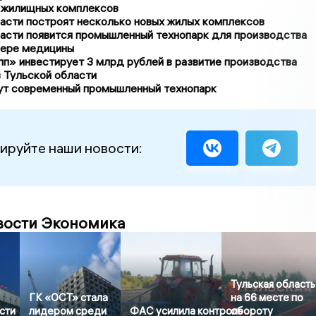
 жилищных комплексов
асти построят несколько новых жилых комплексов
ласти появится промышленный технопарк для производства
фере медицины
п» инвестирует 3 млрд рублей в развитие производства
 Тульской области
ут современный промышленный технопарк
ируйте наши новости:
вости Экономика
Тульская область
ГК «ОСТ» стала
на 66 месте по
сти
лидером среди
ФАС усилила контроль
обороту