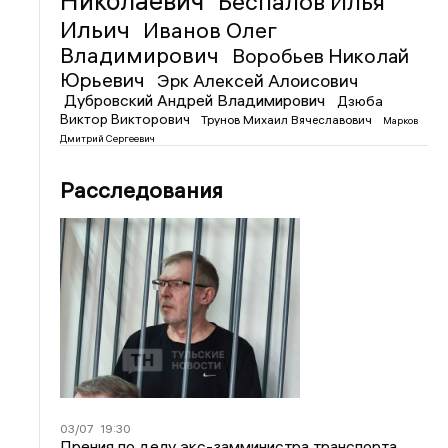
Николаевич
Беспалов Илья
Ильич
Иванов Олег
Владимирович
Воробьев Николай
Юрьевич
Эрк Алексей Алоисович
Дубровский Андрей Владимирович
Дзюба
Виктор Викторович
Трунов Михаил Вячеславович
Марков
Дмитрий Сергеевич
Расследования
03/07
19:30
Прения по делу экс-замминистра транспорта