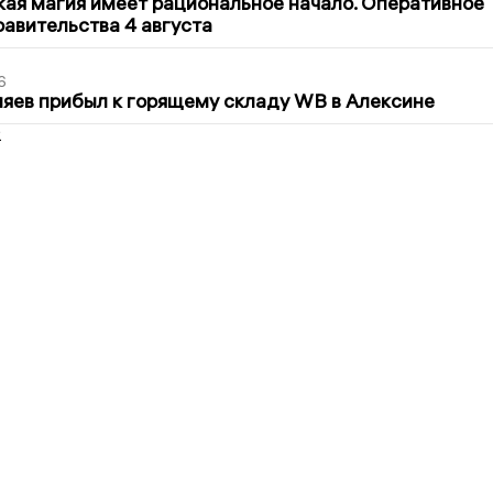
кая магия имеет рациональное начало. Оперативное
авительства 4 августа
6
яев прибыл к горящему складу WB в Алексине
2