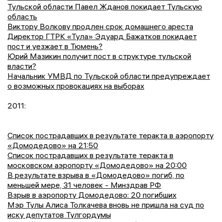
Тульской области Павел Жданов покидает Тульскую
область
Виктору Волкову продлен срок домашнего ареста
Директор ГТРК «Тула» Эдуард Бажатков покидает
пост и уезжает в Тюмень?
Юрий Мазикин получит пост в структуре тульской
власти?
Начальник УМВД по Тульской области предупреждает
о возможных провокациях на выборах
2011:
Список пострадавших в результате теракта в аэропорту
«Домодедово» на 21:50
Список пострадавших в результате теракта в
московском аэропорту «Домодедово» на 20:00
В результате взрыва в «Домодедово» погиб, по
меньшей мере, 31 человек - Минздрав РФ
Взрыв в аэропорту Домодедово: 20 погибших
Мэр Тулы Алиса Толкачева вновь не пришла на суд по
иску депутатов Тулгордумы