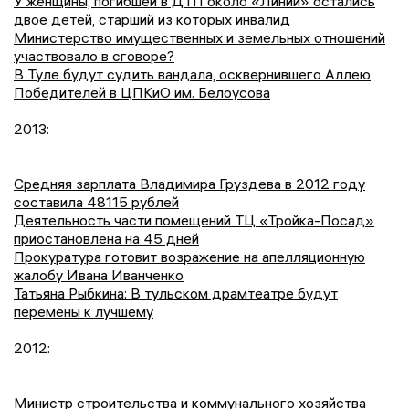
У женщины, погибшей в ДТП около «Линии» остались
двое детей, старший из которых инвалид
Министерство имущественных и земельных отношений
участвовало в сговоре?
В Туле будут судить вандала, осквернившего Аллею
Победителей в ЦПКиО им. Белоусова
2013:
Средняя зарплата Владимира Груздева в 2012 году
составила 48115 рублей
Деятельность части помещений ТЦ «Тройка-Посад»
приостановлена на 45 дней
Прокуратура готовит возражение на апелляционную
жалобу Ивана Иванченко
Татьяна Рыбкина: В тульском драмтеатре будут
перемены к лучшему
2012:
Министр строительства и коммунального хозяйства