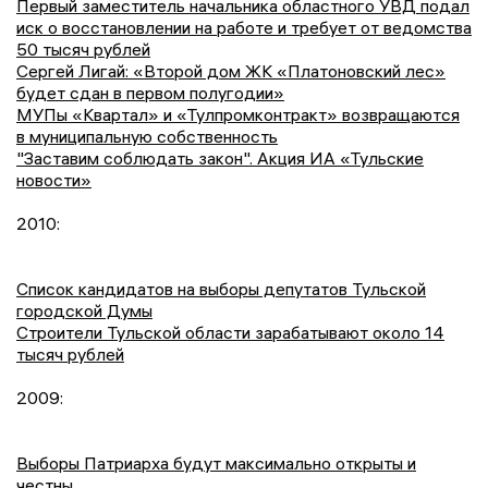
Первый заместитель начальника областного УВД подал
иск о восстановлении на работе и требует от ведомства
50 тысяч рублей
Сергей Лигай: «Второй дом ЖК «Платоновский лес»
будет сдан в первом полугодии»
МУПы «Квартал» и «Тулпромконтракт» возвращаются
в муниципальную собственность
"Заставим соблюдать закон". Акция ИА «Тульские
новости»
2010:
Список кандидатов на выборы депутатов Тульской
городской Думы
Строители Тульской области зарабатывают около 14
тысяч рублей
2009:
Выборы Патриарха будут максимально открыты и
честны.