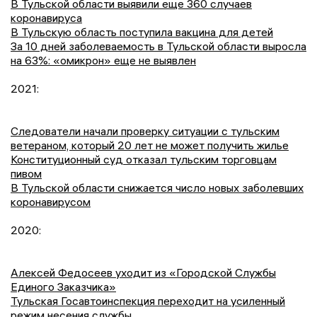
В Тульской области выявили еще 360 случаев
коронавируса
В Тульскую область поступила вакцина для детей
За 10 дней заболеваемость в Тульской области выросла
на 63%: «омикрон» еще не выявлен
2021:
Следователи начали проверку ситуации с тульским
ветераном, который 20 лет не может получить жилье
Конституционный суд отказал тульским торговцам
пивом
В Тульской области снижается число новых заболевших
коронавирусом
2020:
Алексей Федосеев уходит из «Городской Службы
Единого Заказчика»
Тульская Госавтоинспекция переходит на усиленный
режим несения службы