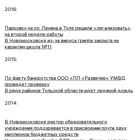
2016:
Парковку на пл. Ленина в Туле решили «легализовать»
на второй неделе работы
В Новомосковске из-за вируса гриппа закрыта на
карантин школа №11
2015:
По факту банкротства ООО «ПП «Развитие» УМВД
проведет проверку
В ряде районов Тульской области идет ледяной дождь
2014:
В Новомосковске ректор образовательного
учреждения подозревается в присвоении почти двух
миллионов бюджетных средств