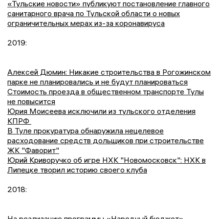
«Тульские новости» публикуют постановление главного
санитарного врача по Тульской области о новых
ограничительных мерах из-за коронавируса
2019:
Алексей Дюмин: Никакие строительства в Рогожинском
парке не планировались и не будут планироваться
Стоимость проезда в общественном транспорте Тулы
не повысится
Юрия Моисеева исключили из тульского отделения
КПРФ
В Туле прокуратура обнаружила нецелевое
расходование средств дольщиков при строительстве
ЖК "Фаворит"
Юрий Криворучко об игре НХК "Новомосковск": НХК в
Липецке творил историю своего клуба
2018:
На реализацию программы «Народный бюджет»