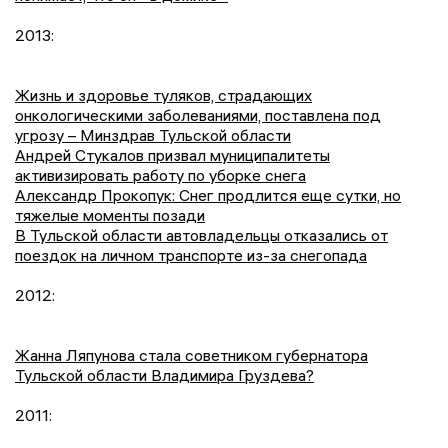
2013:
Жизнь и здоровье туляков, страдающих
онкологическими заболеваниями, поставлена под
угрозу – Минздрав Тульской области
Андрей Стукалов призвал муниципалитеты
активизировать работу по уборке снега
Александр Прокопук: Снег продлится еще сутки, но
тяжелые моменты позади
В Тульской области автовладельцы отказались от
поездок на личном транспорте из-за снегопада
2012:
Жанна Ляпунова стала советником губернатора
Тульской области Владимира Груздева?
2011: