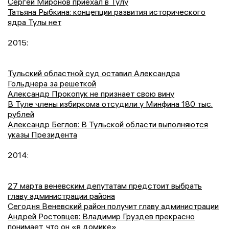
Сергей Миронов приехал в Тулу
Татьяна Рыбкина: концепции развития исторического
ядра Тулы нет
2015:
Тульский областной суд оставил Александра
Гольднера за решеткой
Александр Прокопук не признает свою вину
В Туле члены избиркома отсудили у Минфина 180 тыс.
рублей
Александр Беглов: В Тульской области выполняются
указы Президента
2014:
27 марта веневским депутатам предстоит выбрать
главу администрации района
Сегодня Веневский район получит главу администрации
Андрей Ростовцев: Владимир Груздев прекрасно
понимает, что он «в домике»