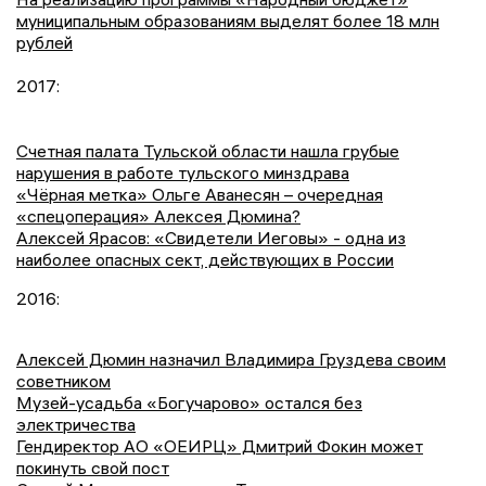
муниципальным образованиям выделят более 18 млн
рублей
2017:
Счетная палата Тульской области нашла грубые
нарушения в работе тульского минздрава
«Чёрная метка» Ольге Аванесян – очередная
«спецоперация» Алексея Дюмина?
Алексей Ярасов: «Свидетели Иеговы» - одна из
наиболее опасных сект, действующих в России
2016:
Алексей Дюмин назначил Владимира Груздева своим
советником
Музей-усадьба «Богучарово» остался без
электричества
Гендиректор АО «ОЕИРЦ» Дмитрий Фокин может
покинуть свой пост