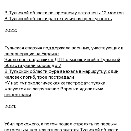
В Тульской области по-прежнему затоплены 12 мостов
В Тульской области растет уличная преступность
2022:
Тульская епархия поддержала военных, участвующих в
спецоперации на Украине
Число пострадавших в ДТП с маршруткой в Тульской
области увеличилось до 7
В Тульской области фура въехала в маршрутку: один
человек погиб, трое пострадали
«У нас тут экологическая катастрофа»: туляки
жалуются на загрязнение Воронки ядовитыми
веществами
2021:
Убил прохожего, а потом пошел стрелять по первым
встречным: неадекватного жителя Тульской области