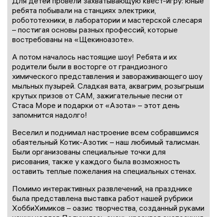
Для детей провели захватывающую квест-игру: юные
ребята побывали на станциях электрики,
робототехники, в лаборатории и мастерской слесаря
– постигая основы разных профессий, которые
востребованы на «Щекиноазоте».
А потом началось настоящие шоу! Ребята и их
родители были в восторге от грандиозного
химического представления и завораживающего шоу
мыльных пузырей. Сладкая вата, аквагрим, розыгрыши
крутых призов от САМ, зажигательные песни от
Стаса Море и подарки от «Азота» – этот день
запомнится надолго!
Веселил и поднимал настроение всем собравшимся
обаятельный Котик-Азотик – наш любимый талисман.
Были организованы специальные точки для
рисования, также у каждого была возможность
оставить теплые пожелания на специальных стенах.
Помимо интерактивных развлечений, на празднике
была представлена выставка работ нашей рубрики
ХоббиХимиков – оазис творчества, созданный руками