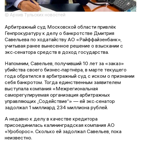
© Архив Тульских новостей
Арбитражный суд Московской области привлёк
Генпрокуратуру к делу о банкротстве Дмитрия
Савельева по ходатайству АО «Райффайзенбанк»,
учитывая ранее вынесенное решение о взыскании с
экс‑сенатора средств в доход государства.
Напомним, Савельев, получивший 10 лет за «заказ»
убийства своего бизнес‑партнёра, в марте текущего
года обратился в арбитражный суд с иском о признании
себя банкротом. Тогда единственным заявителем
выступала компания «Межрегиональная
саморегулируемая организация арбитражных
управляющих „Содействие“» — ей экс‑сенатор
задолжал 1 миллиард 234 миллиона рублей.
А недавно к делу в качестве кредитора
присоединилась калининградская компания АО
«Уроборос». Сколько ей задолжал Савельев, пока
неизвестно.