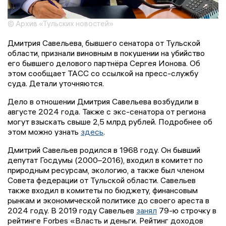
© Архив «Тульских новостей»
Дмитрия Савельева, бывшего сенатора от Тульской
области, признали виновным в покушении на убийство
его бывшего делового партнёра Сергея Ионова. Об
этом сообщает ТАСС со ссылкой на пресс-службу
суда. Детали уточняются.
Дело в отношении Дмитрия Савельева возбудили в
августе 2024 года. Также с экс-сенатора от региона
могут взыскать свыше 2,5 млрд рублей. Подробнее об
этом можно узнать
здесь
.
Дмитрий Савельев родился в 1968 году. Он бывший
депутат Госдумы (2000–2016), входил в комитет по
природным ресурсам, экологию, а также был членом
Совета федерации от Тульской области. Савельев
также входил в комитеты по бюджету, финансовым
рынкам и экономической политике до своего ареста в
2024 году. В 2019 году Савельев
занял
79-ю строчку в
рейтинге Forbes «Власть и деньги. Рейтинг доходов