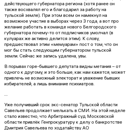
действующего губернатора региона (хотя ранее он
также восхвалял его и благодарил за работу на
тульской земле). При этом всем он намекнул на
возможное участие в выборах через 3 года, а вот про
желание работать в команде нового Белгородского
губернатора почему-то от подписчиков умолчал (в
кулуарах же активно делится этим). К слову,
предшествовал этим «мемуарам» пост о том, что он
мог бы стать следующим губернатором тульской
земли. Сейчас же запись удалена, увы.
В порывах горе-бывшего депутата видны метания – от
одного к другому, и это больше, как нам кажется, может
привлечь не возможный электорат и уважение бывших
избирателей, а лишь внимание психиатров.
…
Уже получивший срок экс-сенатор Тульской области
Савельев продолжает мелькать в СМИ. На этой неделе
стало известно, что Арбитражный суд Московской
области привлёк Генпрокуратуру к делу о банкротстве
Дмитрия Савельева по ходатайству АО