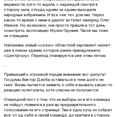
видимости, кого-то ждали, с надеждой смотря в
сторону зала, откуда одним за одним выходили
народные избранники. И все «не те» для них. Через
какое-то время с ними в диалог вступил зампред Олег
Иванов. Но, возможно, они просто пришли в тот день
осмотреть экспозицию Музея Оружия. Такое мы тоже
не отрицаем.
Напомним, новый «сезон» областной парламент начнет
уже в новом здании, которое ранее принадлежало
«Центргазу». Переезд планируется уже этим летом.
…
Привыкший к огромной порции внимания экс-депутат
Госдумы Виктор Дзюба оставаться в тени долго не
смог. Вновь пытается заявить о себе и вызвать какую-то
реакцию политэлиты, хотя совсем не получается.
Очередной пост о том, что на выборы он и его команда
не пойдут, появился в разгар предварительного
голосования на его странице. Там в одну кучу он собрал
все: от од себе и своей команде, до критики в сторону