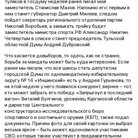
туляков в Госдуму неделей ранее писал мой
заместитель Станислав Мазов. Напомню его: первым в
нем станет губернатор Дмитрий Миляев, следом
пойдет секретарь регионального отделения партии
Николай Воробьев, а замыкать тройку будет
заместитель министра спорта РФ Александр Никитин.
Четвертым в списке станет председатель Тульской
областной Думы Андрей Дубровский.
Что касается довыборов, то здесь, как не странно,
борьба за мандаты может быть куда интереснее. Если
ранее мы писали, что все шансы стать депутатом
городской Думы по одномандатному избирательному
округу № 14 «Иншинский» есть у Андрея Гурьянова, то
на этой неделе у него появился конкурент, вернее – тот,
кто может забрать его победу. «Запрыгнул в последний
вагон» Виталий Булгаков, уроженец Курганской области
и директор Центрального
конструкторско‑исследовательского бюро
спортивного и охотничьего оружия (КБП), также подал
документы. Причем фото для своей карточки он выбрал
весьма яркое – быть может, вдохновился участниками
СВО, которые также участвуют в предварительном