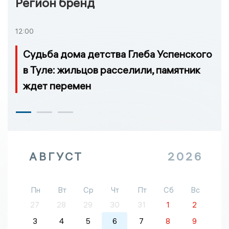
Регион бренд
12:00
Судьба дома детства Глеба Успенского
в Туле: жильцов расселили, памятник
ждет перемен
АВГУСТ
2026
Пн
Вт
Ср
Чт
Пт
Сб
Вс
27
28
29
30
31
1
2
3
4
5
6
7
8
9