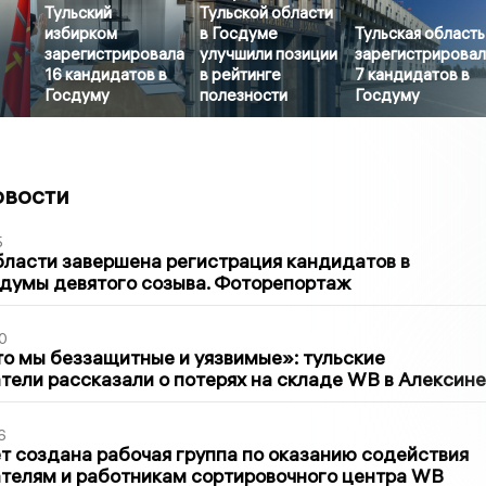
Тульский
Тульской области
избирком
в Госдуме
Тульская область
зарегистрировала
улучшили позиции
зарегистрирова
16 кандидатов в
в рейтинге
7 кандидатов в
Госдуму
полезности
Госдуму
овости
5
бласти завершена регистрация кандидатов в
думы девятого созыва. Фоторепортаж
0
то мы беззащитные и уязвимые»: тульские
ели рассказали о потерях на складе WB в Алексине
6
т создана рабочая группа по оказанию содействия
телям и работникам сортировочного центра WB