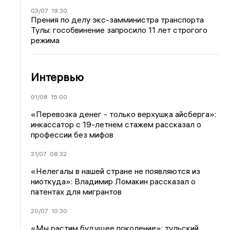
03/07
19:30
Прения по делу экс-замминистра транспорта
Тулы: гособвинение запросило 11 лет строгого
режима
Интервью
01/08
15:00
«Перевозка денег - только верхушка айсберга»:
инкассатор с 19-летнем стажем рассказал о
профессии без мифов
31/07
08:32
«Нелегалы в нашей стране не появляются из
ниоткуда»: Владимир Ломакин рассказал о
патентах для мигрантов
20/07
10:30
«Мы растим будущее поколение»: тульский