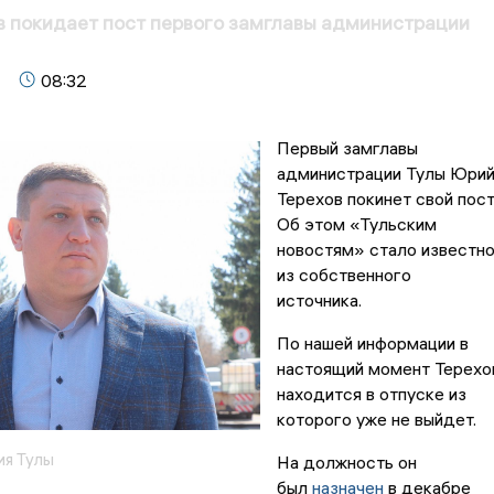
 покидает пост первого замглавы администрации
08:32
Первый замглавы
администрации Тулы Юри
Терехов покинет свой пост
Об этом «Тульским
новостям» стало известн
из собственного
источника.
По нашей информации в
настоящий момент Терехо
находится в отпуске из
которого уже не выйдет.
я Тулы
На должность он
был
назначен
в декабре