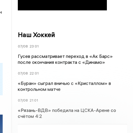
н
Наш Хоккей
07/08
23:01
Гусев рассматривает переход в «Ак Барс»
после окончания контракта с «Динамо»
07/08
22:01
«Буран» сыграл вничью с «Кристаллом» в
контрольном матче
07/08
21:01
«Рязань-ВДВ» победила на ЦСКА-Арене со
счётом 4:2