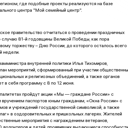
егионом, где подобные проекты реализуются на базе
ального центра "Мой семейный центр".
ское правительство отчитаться о проведении праздничных
 случаю 81-й годовщины Великой Победы, как пора
овому торжеству – Дню России, до которого осталось всего
й недели.
замминистра внутренней политики Илья Тихомиров,
лан мероприятий, сформированный при участии общественн
ациональных и религиозных объединений, а также органов
ет в себя программу с 8 по 12 июня.
ипалитетах пройдут акции «Мы — граждане России» с
 вручением паспортов юным гражданам, «Окна России» с
мов и учреждений государственной символикой, а также
лаг» в оздоровительных и пришкольных лагерях. Жителей
ственные мероприятия с награждением ветеранов,
, волонтеров и детей, проявивших выдающиеся способности