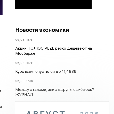
Новости экономики
06/08
18:41
е
е
Акции ПОЛЮС PLZL резко дешевеют на
Мосбирже
06/08
18:41
Курс юаня опустился до 11,4936
06/08
17:10
Между этажами, или а вдруг я ошибаюсь?
х
ЖУРНАЛ
о