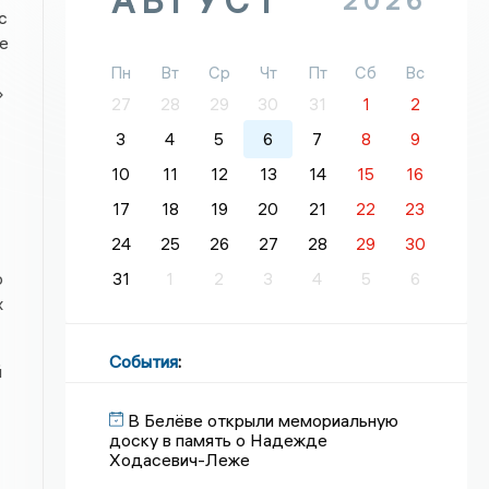
АВГУСТ
2026
с
е
Пн
Вт
Ср
Чт
Пт
Сб
Вс
»
27
28
29
30
31
1
2
3
4
5
6
7
8
9
10
11
12
13
14
15
16
17
18
19
20
21
22
23
24
25
26
27
28
29
30
о
31
1
2
3
4
5
6
х
События
:
й
В Белёве открыли мемориальную
доску в память о Надежде
Ходасевич-Леже