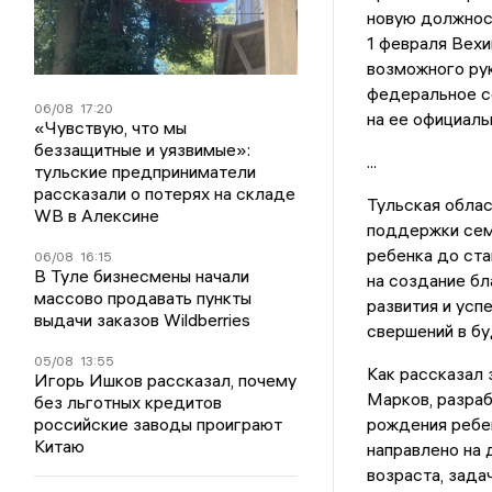
новую должност
1 февраля Вехи
возможного рук
федеральное с
06/08
17:20
на ее официаль
«Чувствую, что мы
беззащитные и уязвимые»:
...
тульские предприниматели
рассказали о потерях на складе
Тульская обла
WB в Алексине
поддержки семе
ребенка до ст
06/08
16:15
В Туле бизнесмены начали
на создание б
массово продавать пункты
развития и усп
выдачи заказов Wildberries
свершений в б
05/08
13:55
Как рассказал
Игорь Ишков рассказал, почему
Марков, разра
без льготных кредитов
российские заводы проиграют
рождения ребен
Китаю
направлено на 
возраста, зада