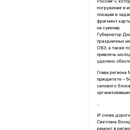
России“», кото
погружение в и
локации и зада
фрагмент карты
на сувенир.
Губернатор Дм
праздничных ме
ОВЗ, а также п
привлечь моло
уделено обесп
Глава региона 
приоритете – б
силового блока
организовавших
...
И снова дороги
Светлана Воскр
ремонт в регио