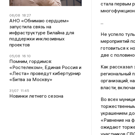
стала первым р
многофункцион
06/08
18:27
АНО «Обнимаю сердцем»
...
запустила связь на
инфраструктуре Билайна для
Не успело туль
поддержки инклюзивных
мероприятий по
проектов
готовиться к н
две с половино
05/08
16:10
Помним, гордимся:
Как рассказал 
«Ростелеком», Единая Россия и
«Леста» проведут кибертурнир
региональный п
«Битва за Москву»
организаций, н
власти, включа
31/07
11:45
Новинки летнего сезона
Во всех муниц
торжественным
украшением до
«Равнение на ф
ожидают торже
участников СВО