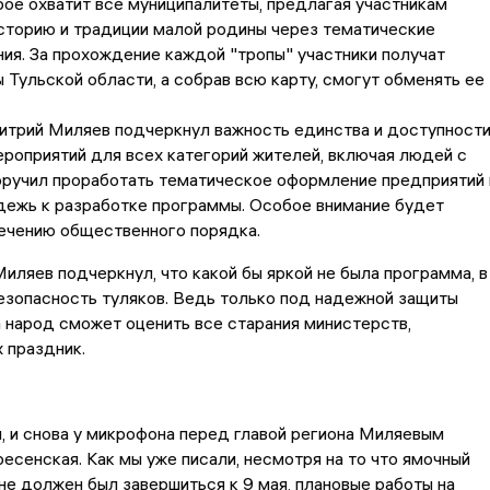
рое охватит все муниципалитеты, предлагая участникам
сторию и традиции малой родины через тематические
ния. За прохождение каждой "тропы" участники получат
 Тульской области, а собрав всю карту, смогут обменять ее
итрий Миляев подчеркнул важность единства и доступност
роприятий для всех категорий жителей, включая людей с
оручил проработать тематическое оформление предприятий 
дежь к разработке программы. Особое внимание будет
ечению общественного порядка.
Миляев подчеркнул, что какой бы яркой не была программа, в
езопасность туляков. Ведь только под надежной защиты
 народ сможет оценить все старания министерств,
 праздник.
, и снова у микрофона перед главой региона Миляевым
есенская. Как мы уже писали, несмотря на то что ямочный
не должен был завершиться к 9 мая, плановые работы на