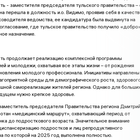
ь - заместителя председателя тульского правительства – 
на перешла в должность и.о. Видимо, проявив себя в качеств
оводителя ведомства, ее кандидатура была выдвинута на
огласование, где тульское правительство получило «добро
ное назначение.
сть продолжает реализацию комплексной программы
й и молодежи, охватывая все этапы жизни – от рождения
ановления молодого профессионала. Инициативы направлены
лагоприятной среды для демографического роста, здоровог
ешной самореализации жителей региона. Однако для больши
удущем нужно крепкое здоровье.
 заместитель председателя Правительства региона Дмитри
ботан «медицинский маршрут», охватывающий период от
ка до подросткового возраста. Значительное внимание
диспансеризацию подростков и лиц репродуктивного
ча по которой на 2025 год выполнена полностью.