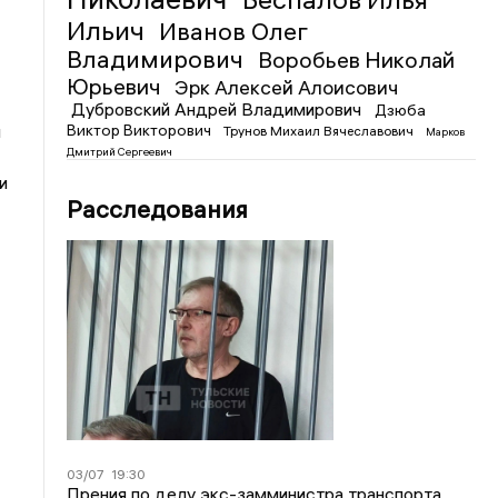
Ильич
Иванов Олег
Владимирович
Воробьев Николай
Юрьевич
Эрк Алексей Алоисович
Дубровский Андрей Владимирович
Дзюба
Виктор Викторович
и
Трунов Михаил Вячеславович
Марков
Дмитрий Сергеевич
и
Расследования
03/07
19:30
Прения по делу экс-замминистра транспорта