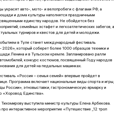
ы украсят авто-, мото- и велопробеги с флагами РФ, а
лощади и дома культуры наполнятся праздничными
освященными единству народов. Не обойдется без
оприятий, семейных эстафет и легкоатлетических забегов, 
туальных турниров и квестов для детей и молодежи.
обытием в Туле станет международный фестиваль
 2026», который соберет более 1000 образцов техники и
щади Ленина и в Тульском кремле. Запланировано ралли
втомобилей, конкурс костюмов, посвященный Году народов
внования для детей на педальных машинках.
стиваль «Россия – семья семей» впервые пройдет в
ице. Программа включает национальные виды спорта и игры,
ы России», этновыставки, гастрономическую ярмарку и
 «Хоровод Единства».
 Тихомирову выступила министр культуры Елена Арбекова.
 про интерактивное мероприятие «Путешествие „12 троп