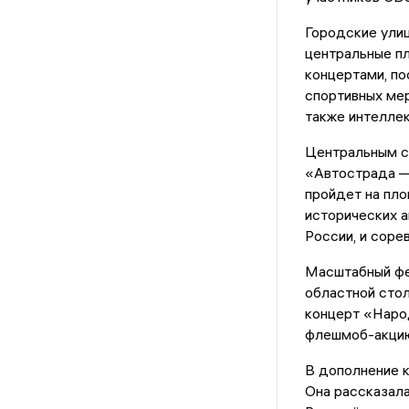
Городские улиц
центральные п
концертами, п
спортивных мер
также интеллек
Центральным с
«Автострада —
пройдет на пло
исторических а
России, и соре
Масштабный фе
областной стол
концерт «Народ
флешмоб-акцию
В дополнение к
Она рассказала