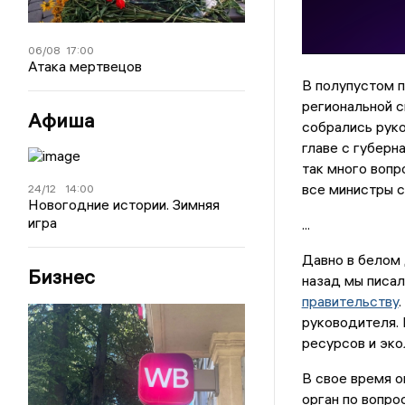
06/08
17:00
Атака мертвецов
В полупустом п
региональной 
Афиша
собрались руко
главе с губерн
так много вопр
все министры с
24/12
14:00
Новогодние истории. Зимняя
игра
...
Давно в белом 
Бизнес
назад мы писал
правительству
руководителя. 
ресурсов и эко
В свое время о
орган по вопро