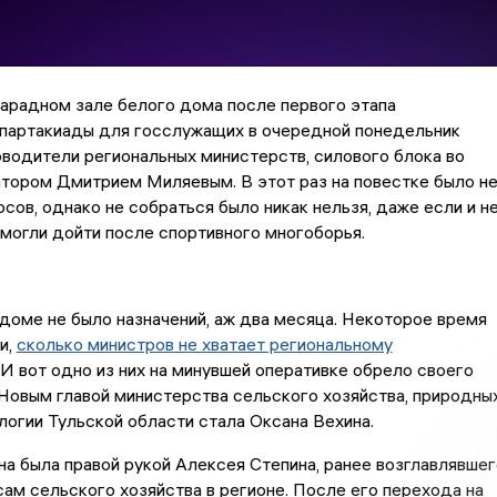
арадном зале белого дома после первого этапа
спартакиады для госслужащих в очередной понедельник
водители региональных министерств, силового блока во
атором Дмитрием Миляевым. В этот раз на повестке было н
осов, однако не собраться было никак нельзя, даже если и н
могли дойти после спортивного многоборья.
доме не было назначений, аж два месяца. Некоторое время
и,
сколько министров не хватает региональному
. И вот одно из них на минувшей оперативке обрело своего
Новым главой министерства сельского хозяйства, природны
логии Тульской области стала Оксана Вехина.
на была правой рукой Алексея Степина, ранее возглавлявшег
сам сельского хозяйства в регионе. После его перехода на