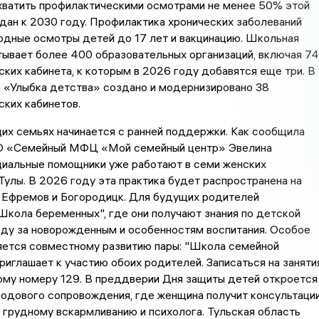
хватить профилактическими осмотрами не менее 50% этой
дан к 2030 году. Профилактика хронических заболеваний
одные осмотры детей до 17 лет и вакцинацию. Школьная
ывает более 400 образовательных организаций, включая 74
ких кабинета, к которым в 2026 году добавятся еще три. В
а «Улыбка детства» создано и модернизировано 38
ких кабинетов.
их семьях начинается с ранней поддержки. Как сообщила
О «Семейный МФЦ «Мой семейный центр» Эвелина
циальные помощники уже работают в семи женских
Тулы. В 2026 году эта практика будет распространена на
 Ефремов и Богородицк. Для будущих родителей
Школа беременных", где они получают знания по детской
оду за новорожденным и особенностям воспитания. Особое
яется совместному развитию пары: "Школа семейной
риглашает к участию обоих родителей. Записаться на заняти
ому номеру 129. В преддверии Дня защиты детей откроется
родового сопровождения, где женщина получит консультаци
 грудному вскармливанию и психолога. Тульская область