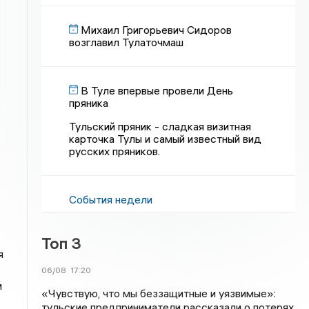
Михаил Григорьевич Сидоров
возглавил Тулаточмаш
В Туле впервые провели День
пряника
Тульский пряник - сладкая визитная
карточка Тулы и самый известный вид
русских пряников.
События недели
Топ 3
я
06/08
17:20
и
«Чувствую, что мы беззащитные и уязвимые»:
тульские предприниматели рассказали о потерях