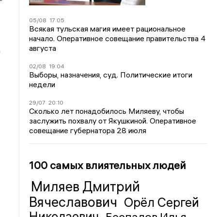
05/08
17:05
Всякая тульская магия имеет рациональное
начало. Оперативное совещание правительства 4
августа
а
02/08
19:04
Выборы, назначения, суд. Политические итоги
недели
29/07
20:10
Сколько лет понадобилось Миляеву, чтобы
заслужить похвалу от Якушкиной. Оперативное
совещание губернатора 28 июля
100 самых влиятельных людей
Миляев Дмитрий
Вячеславович
Орёл Сергей
Николаевич
Беспалов Илья