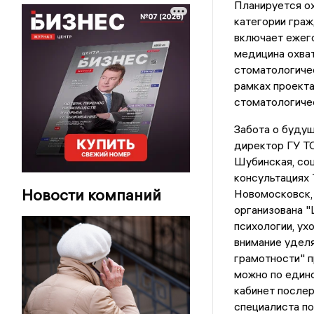
Планируется о
категории граж
включает ежег
медицина охват
стоматологичес
рамках проект
стоматологичес
Забота о будущ
директор ГУ Т
Шубинская, со
консультациях 
Новости компаний
Новомосковск,
организована "
психологии, ух
внимание удел
грамотности" п
можно по един
кабинет после
специалиста по