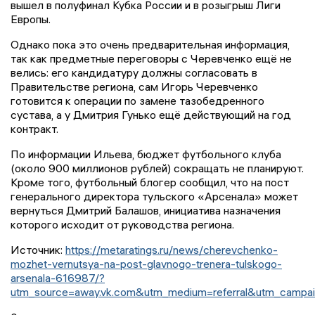
вышел в полуфинал Кубка России и в розыгрыш Лиги
Европы.
Однако пока это очень предварительная информация,
так как предметные переговоры с Черевченко ещё не
велись: его кандидатуру должны согласовать в
Правительстве региона, сам Игорь Черевченко
готовится к операции по замене тазобедренного
сустава, а у Дмитрия Гунько ещё действующий на год
контракт.
По информации Ильева, бюджет футбольного клуба
(около 900 миллионов рублей) сокращать не планируют.
Кроме того, футбольный блогер сообщил, что на пост
генерального директора тульского «Арсенала» может
вернуться Дмитрий Балашов, инициатива назначения
которого исходит от руководства региона.
Источник:
https://metaratings.ru/news/cherevchenko-
mozhet-vernutsya-na-post-glavnogo-trenera-tulskogo-
arsenala-616987/?
utm_source=away.vk.com&utm_medium=referral&utm_campai