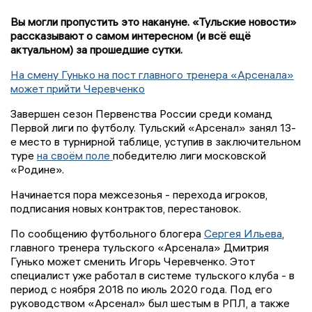
Вы могли пропустить это накануне. «Тульские новости»
рассказывают о самом интересном (и всё ещё
актуальном) за прошедшие сутки.
На смену Гунько на пост главного тренера «Арсенала»
может прийти Черевченко
Завершен сезон Первенства России среди команд
Первой лиги по футболу. Тульский «Арсенал» занял 13-
е место в турнирной таблице, уступив в заключительном
туре
на своём поле
победителю лиги московской
«Родине».
Начинается пора межсезонья - перехода игроков,
подписания новых контрактов, перестановок.
По сообщению футбольного блогера
Сергея Ильева
,
главного тренера тульского «Арсенала» Дмитрия
Гунько может сменить Игорь Черевченко. Этот
специалист уже работал в системе тульского клуба - в
период с ноября 2018 по июль 2020 года. Под его
руководством «Арсенал» был шестым в РПЛ, а также