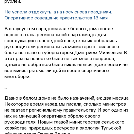
рублей.
Не успели отдохнуть, а на носу снова праздники.
Оперативное совещание правительства 18 мая
В полупустом парадном зале белого дома после
первого этапа региональной спартакиады для
госслужащих в очередной понедельник собрались
руководители региональных министерств, силового
блока во главе с губернатором Дмитрием Миляевым. В
этот раз на повестке было не так много вопросов,
однако не собраться было никак нельзя, даже если и не
все министры смогли дойти после спортивного
многоборья.
...
Давно в белом доме не было назначений, аж два месяца.
Некоторое время назад мы писали, сколько министров
не хватает региональному правительству. И вот одно из
них на минувшей оперативке обрело своего
руководителя. Новым главой министерства сельского
хозяйства, природных ресурсов и экологии Тульской
области стала Оксана Вехина.