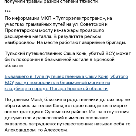
получили травмы разной степени тяжести.
***
По информации МКП «Тулгорэлектротранс», на
участках трамвайных путей на ул. Советской и
Пролетарском мосту из-за жары произошло
расширение металла. В результате рельсы
«выбросило». На месте работают аварийные бригады.
Тульский путешественник Саша Конь, убитый ВСУ, может
быть похоронен в безымянной могиле в Брянской
области
Бывавшего в Туле путешественника Сашу Коня, убитого
ВСУ, могут похоронить в безымянной могиле на
кладбище в городе Погара Брянской области.
По данным Mash, близкие и родственники до сих пор не
обратились за телом Коня, которое находится в морге
после трагедии в Суземском районе. Из-за отсутствия
документов и разногласий в именах опознание
оказалось затруднено: путешественник называл себя то
Александром, то Алексеем.