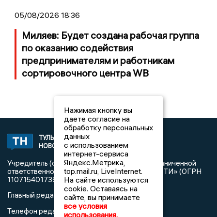
05/08/2026 18:36
Миляев: Будет создана рабочая группа
по оказанию содействия
предпринимателям и работникам
сортировочного центра WB
Нажимая кнопку вы
даете согласие на
обработку персональных
данных
ТУЛЬСКИЕ
2008 © NEWSTULA.RU | СИ
с использованием
НОВОСТИ
«Тульские новости»
интернет-сервиса
Яндекс.Метрика,
Учредитель (соучредители): Общество с ограниченной
top.mail.ru, LiveInternet.
ответственностью «РЕГИОНАЛЬНЫЕ НОВОСТИ» (ОГРН
1107154017354)
На сайте используются
cookie. Оставаясь на
Главный редактор: Попова С.А.
сайте, вы принимаете
все условия
8 (4872) 710-803
Телефон редакции:
использования.