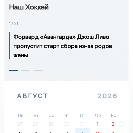
Наш Хоккей
17:31
Форвард «Авангарда» Джош Ливо
пропустит старт сбора из-за родов
жены
АВГУСТ
2026
Пн
Вт
Ср
Чт
Пт
Сб
Вс
27
28
29
30
31
1
2