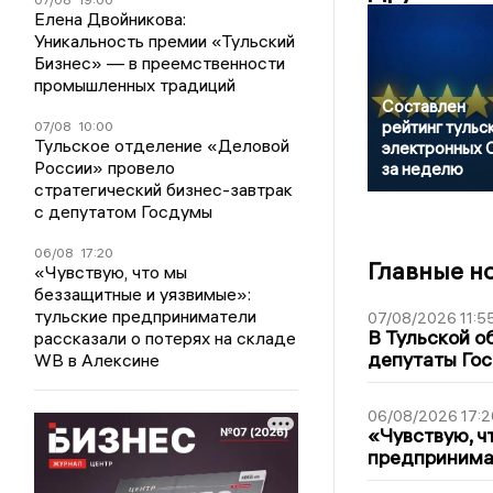
Елена Двойникова:
Уникальность премии «Тульский
Бизнес» — в преемственности
промышленных традиций
Составлен
рейтинг тульс
07/08
10:00
Тульское отделение «Деловой
электронных
России» провело
за неделю
стратегический бизнес-завтрак
с депутатом Госдумы
06/08
17:20
Главные н
«Чувствую, что мы
беззащитные и уязвимые»:
тульские предприниматели
07/08/2026 11:5
В Тульской о
рассказали о потерях на складе
депутаты Гос
WB в Алексине
06/08/2026 17:2
«Чувствую, ч
предпринимат