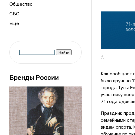
Общество
СВО
©
Как сообщает 
Бренды России
было вручено 1
города Тулы Ев
участнику всер
71 года сдавше
Праздник прод
семейными ста
видам спорта. 
обучение по ок