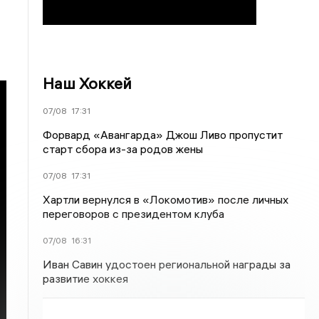
Наш Хоккей
07/08
17:31
Форвард «Авангарда» Джош Ливо пропустит
старт сбора из-за родов жены
07/08
17:31
Хартли вернулся в «Локомотив» после личных
переговоров с президентом клуба
07/08
16:31
Иван Савин удостоен региональной награды за
развитие хоккея