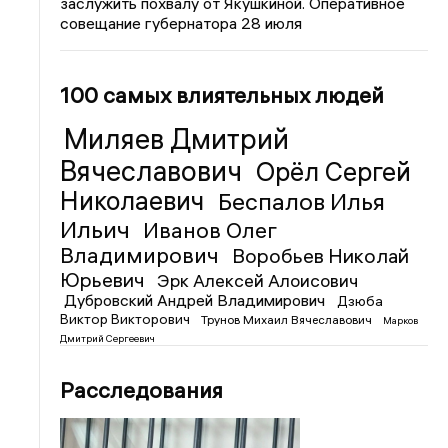
заслужить похвалу от Якушкиной. Оперативное
совещание губернатора 28 июля
100 самых влиятельных людей
Миляев Дмитрий
Вячеславович
Орёл Сергей
Николаевич
Беспалов Илья
Ильич
Иванов Олег
Владимирович
Воробьев Николай
Юрьевич
Эрк Алексей Алоисович
Дубровский Андрей Владимирович
Дзюба
Виктор Викторович
Трунов Михаил Вячеславович
Марков
Дмитрий Сергеевич
Расследования