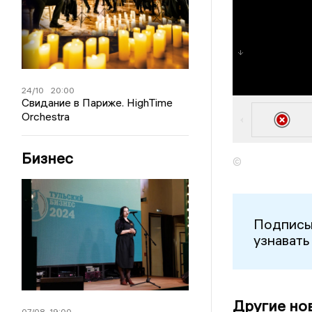
24/10
20:00
Свидание в Париже. HighTime
Orchestra
Бизнес
©
Подписы
узнавать
Другие но
07/08
19:00