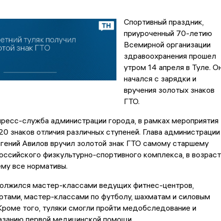
Спортивный праздник,
приуроченный 70-летию
Всемирной организации
здравоохранения прошел
утром 14 апреля в Туле. О
начался с зарядки и
вручения золотых знаков
ГТО.
пресс-служба администрации города, в рамках мероприятия
20 знаков отличия различных ступеней. Глава администрации
гений Авилов вручил золотой знак ГТО самому старшему
оссийского физкультурно-спортивного комплекса, в возрас
му все нормативы.
олжился мастер-классами ведущих фитнес-центров,
ртами, мастер-классами по футболу, шахматам и силовым
Кроме того, туляки смогли пройти медобследование и
азанию первой медицинской помощи.