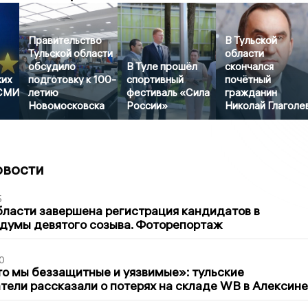
Правительство
В Тульской
Тульской области
области
обсудило
В Туле прошёл
скончался
ких
подготовку к 100-
спортивный
почётный
 СМИ
летию
фестиваль «Сила
гражданин
Новомосковска
России»
Николай Глаголе
овости
5
бласти завершена регистрация кандидатов в
думы девятого созыва. Фоторепортаж
0
то мы беззащитные и уязвимые»: тульские
ели рассказали о потерях на складе WB в Алексине