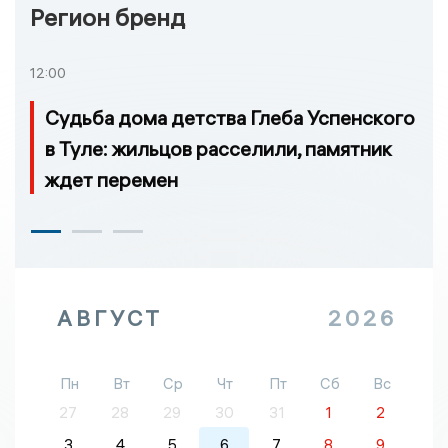
Регион бренд
12:00
Судьба дома детства Глеба Успенского
в Туле: жильцов расселили, памятник
ждет перемен
АВГУСТ
2026
Пн
Вт
Ср
Чт
Пт
Сб
Вс
27
28
29
30
31
1
2
3
4
5
6
7
8
9