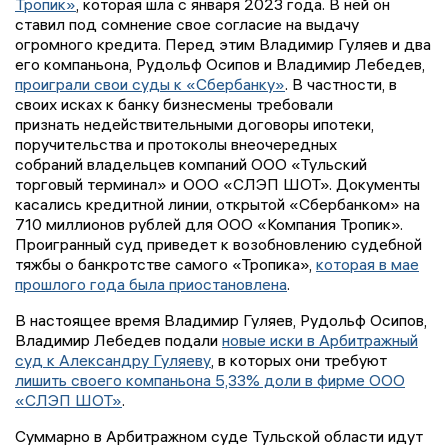
Тропик»
, которая шла с января 2023 года. В ней он
ставил под сомнение свое согласие на выдачу
огромного кредита. Перед этим Владимир Гуляев и два
его компаньона, Рудольф Осипов и Владимир Лебедев,
проиграли свои суды к «Сбербанку»
. В частности, в
своих исках к банку бизнесмены требовали
признать недействительными договоры ипотеки,
поручительства и протоколы внеочередных
собраний владельцев компаний ООО «Тульский
торговый терминал» и ООО «СЛЭП ШОТ». Документы
касались кредитной линии, открытой «Сбербанком» на
710 миллионов рублей для ООО «Компания Тропик».
Проигранный суд приведет к возобновлению судебной
тяжбы о банкротстве самого «Тропика»,
которая в мае
прошлого года была приостановлена
.
В настоящее время Владимир Гуляев, Рудольф Осипов,
Владимир Лебедев подали
новые иски в Арбитражный
суд к Александру Гуляеву
, в которых они требуют
лишить своего компаньона 5,33% доли в фирме ООО
«СЛЭП ШОТ»
.
Суммарно в Арбитражном суде Тульской области идут