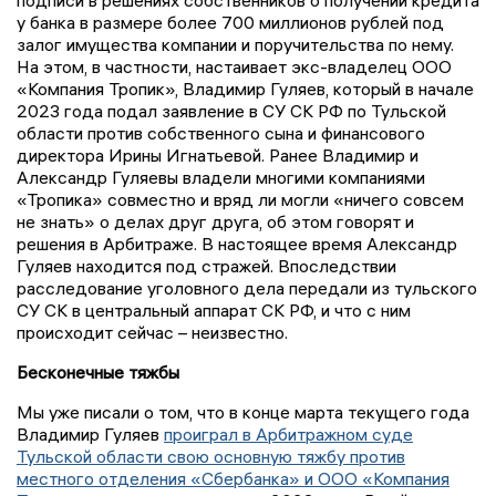
у банка в размере более 700 миллионов рублей под
залог имущества компании и поручительства по нему.
На этом, в частности, настаивает экс-владелец ООО
«Компания Тропик», Владимир Гуляев, который в начале
2023 года подал заявление в СУ СК РФ по Тульской
области против собственного сына и финансового
директора Ирины Игнатьевой. Ранее Владимир и
Александр Гуляевы владели многими компаниями
«Тропика» совместно и вряд ли могли «ничего совсем
не знать» о делах друг друга, об этом говорят и
решения в Арбитраже. В настоящее время Александр
Гуляев находится под стражей. Впоследствии
расследование уголовного дела передали из тульского
СУ СК в центральный аппарат СК РФ, и что с ним
происходит сейчас – неизвестно.
Бесконечные тяжбы
Мы уже писали о том, что в конце марта текущего года
Владимир Гуляев
проиграл в Арбитражном суде
Тульской области свою основную тяжбу против
местного отделения «Сбербанка» и ООО «Компания