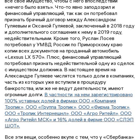
всё свое имущество, чтобы с него впоследствии
«нечего было взять». Что-то явно заподозрил и
финансовый управляющий, так как он потребовал
признать брачный договор между Александром
Гуляевым и Оксаной Гуляевой, заключенный в 2018 году
и дополнительного соглашения к нему в 2019 году,
недействительными. Кроме того, Руслан Лосев
потребовал у УМВД России по Приморскому краю
копии всех документов на проданный автомобиль
«Lexsus LX 570». Плюс, финансовый управляющий
потребовал признать недействительной одну из сделок
с имуществом должника. В настоящее время на
Александре Гуляеве числятся только доли в компаниях,
часть из которых уже вступили в процедуру
банкротства, или же не ведут деятельности, имеют
огромные долги.
В частности, на нем зарегистрировано
100% уставных долей в фирмах ООО «Компания
Тропик», ООО «Группа Тропик», ООО «Фирма Тропик»,
ООО «Тропик Интернешнл», ООО «Агро Ритейл», ООО
«Агро Ритейл МСК» и 16% долей в фирме ООО «СЛЭП
ШОТ».
Все эти вещи, особенно вкупе с тем, что у «Сбербанка»