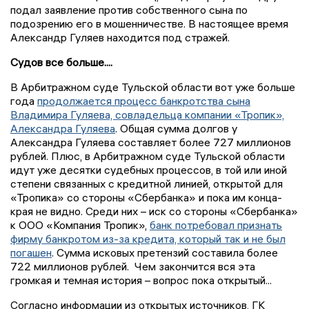
подал заявление против собственного сына по
подозрению его в мошенничестве. В настоящее время
Александр Гуляев находится под стражей.
Судов все больше....
В Арбитражном суде Тульской области вот уже больше
года
продолжается процесс банкротства сына
Владимира Гуляева, совладельца компании «Тропик»,
Александра Гуляева
. Общая сумма долгов у
Александра Гуляева составляет более 727 миллионов
рублей. Плюс, в Арбитражном суде Тульской области
идут уже десятки судебных процессов, в той или иной
степени связанных с кредитной линией, открытой для
«Тропика» со стороны «Сбербанка» и пока им конца-
края не видно. Среди них – иск со стороны «Сбербанка»
к ООО «Компания Тропик»,
банк потребовал признать
фирму банкротом из-за кредита, который так и не был
погашен
. Сумма исковых претензий составила более
722 миллионов рублей. Чем закончится вся эта
громкая и темная история – вопрос пока открытый...
Согласно информации из открытых источников, ГК