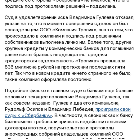
подпись под протоколами решений – подделана.
Суд в удовлетворении иска Владимира Гуляева отказал,
указав на то, что в момент совершения сделок он был
совладельцем ООО «Компания Тропик», знал о том, что
происходило в компании и подпись под решениями
собственников выполнена лично им. Более того, другие
крупные кредиты у коммерческих банков для погашения
ранее взяты брались неоднократно, средняя
кредиторская задолженность «Тропика» превышала
838 миллиона рублей на протяжении последних пяти
лет. Так что в новом кредите ничего странного не было,
такие компания оформляла постоянно.
Подобное фиаско в главном суде с банком еще больше
осложнит текущее положение Владимира Гуляева, так
как совсем недавно Гуляев и два его компаньона,
Рудольф Осипов и Владимир Лебедев,
проиграли свои
суды к «Сбербанку»
. В частности, в своих исках к банку
бизнесмены требовали признать недействительными
договоры ипотеки, поручительства и протоколы
внеочередных собраний владельцев компаний ООО