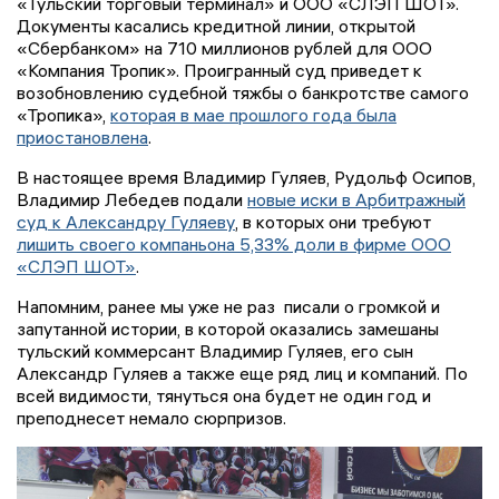
«Тульский торговый терминал» и ООО «СЛЭП ШОТ».
Документы касались кредитной линии, открытой
«Сбербанком» на 710 миллионов рублей для ООО
«Компания Тропик». Проигранный суд приведет к
возобновлению судебной тяжбы о банкротстве самого
«Тропика»,
которая в мае прошлого года была
приостановлена
.
В настоящее время Владимир Гуляев, Рудольф Осипов,
Владимир Лебедев подали
новые иски в Арбитражный
суд к Александру Гуляеву
, в которых они требуют
лишить своего компаньона 5,33% доли в фирме ООО
«СЛЭП ШОТ»
.
Напомним, ранее мы уже не раз писали о громкой и
запутанной истории, в которой оказались замешаны
тульский коммерсант Владимир Гуляев, его сын
Александр Гуляев а также еще ряд лиц и компаний. По
всей видимости, тянуться она будет не один год и
преподнесет немало сюрпризов.