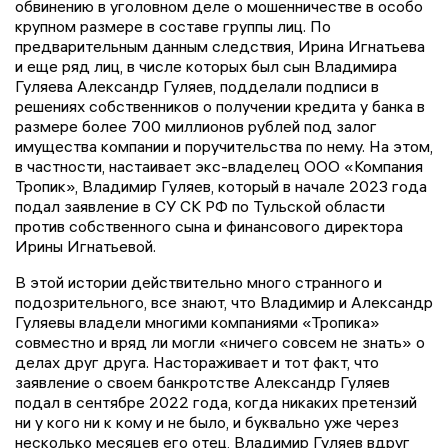
обвинению в уголовном деле о мошенничестве в особо
крупном размере в составе группы лиц. По
предварительным данным следствия, Ирина Игнатьева
и еще ряд лиц, в числе которых был сын Владимира
Гуляева Александр Гуляев, подделали подписи в
решениях собственников о получении кредита у банка в
размере более 700 миллионов рублей под залог
имущества компании и поручительства по нему. На этом,
в частности, настаивает экс-владелец ООО «Компания
Тропик», Владимир Гуляев, который в начале 2023 года
подал заявление в СУ СК РФ по Тульской области
против собственного сына и финансового директора
Ирины Игнатьевой.
В этой истории действительно много странного и
подозрительного, все знают, что Владимир и Александр
Гуляевы владели многими компаниями «Тропика»
совместно и вряд ли могли «ничего совсем не знать» о
делах друг друга. Настораживает и тот факт, что
заявление о своем банкротстве Александр Гуляев
подал в сентябре 2022 года, когда никаких претензий
ни у кого ни к кому и не было, и буквально уже через
несколько месяцев его отец, Владимир Гуляев вдруг