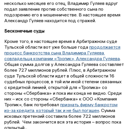
несколько месяцев его отец, Владимир Гуляев вдруг
подал заявление против собственного сына по
подозрению его в мошенничестве. В настоящее время
Александр Гуляев находится под стражей.
Бесконечные суды
Кроме того, в настоящее время в Арбитражном суде
Тульской области вот уже больше года
продолжается
процесс банкротства сына Владимира Гуляева,
совладельца компании «Тропик», Александра Гуляева
.
Общая сумма долгов у Александра Гуляева составляет
более 727 миллионов рублей. Плюс, в Арбитражном
суде Тульской области идет в общей сложности 16
судебных процессов, в той или иной степени связанных
с кредитной линией, открытой для «Тропика» со
стороны «Сбербанка» и пока им конца не видно. Среди
них – иск со стороны «Сбербанка» к ООО «Компания
Тропик», банк потребовал
признать фирму банкротом
из-за кредита, который так и не был погашен
. Сумма
исковых претензий составила более 722 миллионов
рублей. Чем закончится вся эта история – вопрос пока
открытый...