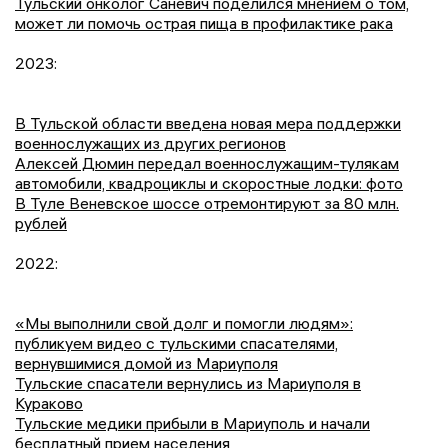
Тульский онколог Саневич поделился мнением о том,
может ли помочь острая пища в профилактике рака
2023:
В Тульской области введена новая мера поддержки
военнослужащих из других регионов
Алексей Дюмин передал военнослужащим-тулякам
автомобили, квадроциклы и скоростные лодки: фото
В Туле Веневское шоссе отремонтируют за 80 млн.
рублей
2022:
«Мы выполнили свой долг и помогли людям»:
публикуем видео с тульскими спасателями,
вернувшимися домой из Мариуполя
Тульские спасатели вернулись из Мариуполя в
Кураково
Тульские медики прибыли в Мариуполь и начали
бесплатный прием населения