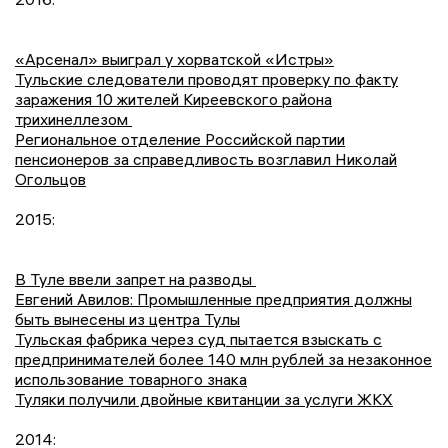
«Арсенал» выиграл у хорватской «Истры»
Тульские следователи проводят проверку по факту
заражения 10 жителей Киреевского района
трихинеллезом
Региональное отделение Российской партии
пенсионеров за справедливость возглавил Николай
Огольцов
2015:
В Туле ввели запрет на разводы
Евгений Авилов: Промышленные предприятия должны
быть вынесены из центра Тулы
Тульская фабрика через суд пытается взыскать с
предпринимателей более 140 млн рублей за незаконное
использование товарного знака
Туляки получили двойные квитанции за услуги ЖКХ
2014: