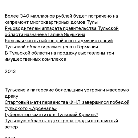
Более 340 миллионов рублей будет потрачено на
капремонт многоквартирных домов Тулы
Руководителем аппарата правительства Тульской
области назначена Галина Якушкина
Большая часть сайтов районных администраций
Тульской области размещена в Германии
В Тульской области на продажу выставлены три
имущественных комплекса
2013:
Тульские и питерские болельщики устроили массовую
драку
Стартовый матч первенства ФНЛ завершился победой
тульского «Арсенала»
Губернатор «метит» в Тульский Кремль?
Тульскую область ждет гроза, град и шквалистый
ветер