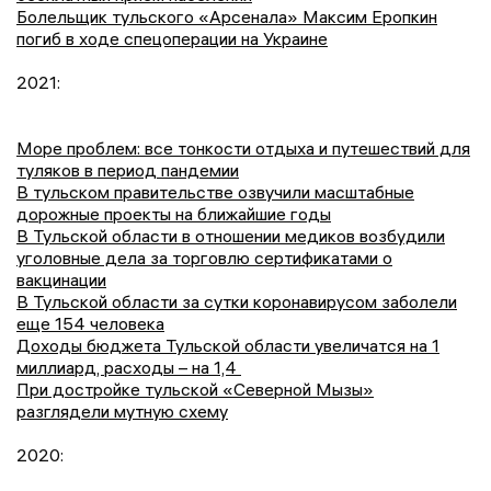
Болельщик тульского «Арсенала» Максим Еропкин
погиб в ходе спецоперации на Украине
2021:
Море проблем: все тонкости отдыха и путешествий для
туляков в период пандемии
В тульском правительстве озвучили масштабные
дорожные проекты на ближайшие годы
В Тульской области в отношении медиков возбудили
уголовные дела за торговлю сертификатами о
вакцинации
В Тульской области за сутки коронавирусом заболели
еще 154 человека
Доходы бюджета Тульской области увеличатся на 1
миллиард, расходы – на 1,4
При достройке тульской «Северной Мызы»
разглядели мутную схему
2020: