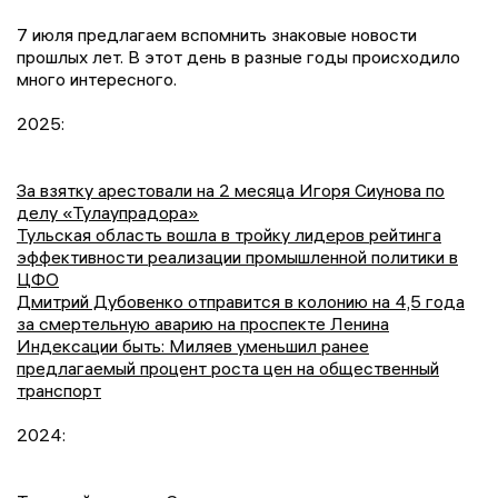
7 июля предлагаем вспомнить знаковые новости
прошлых лет. В этот день в разные годы происходило
много интересного.
2025:
За взятку арестовали на 2 месяца Игоря Сиунова по
делу «Тулаупрадора»
Тульская область вошла в тройку лидеров рейтинга
эффективности реализации промышленной политики в
ЦФО
Дмитрий Дубовенко отправится в колонию на 4,5 года
за смертельную аварию на проспекте Ленина
Индексации быть: Миляев уменьшил ранее
предлагаемый процент роста цен на общественный
транспорт
2024: