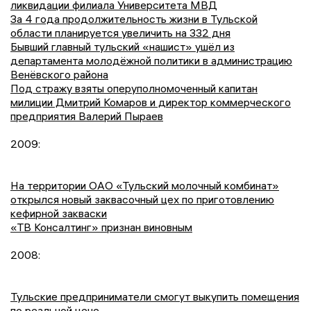
ликвидации филиала Университета МВД
За 4 года продолжительность жизни в Тульской
области планируется увеличить на 332 дня
Бывший главный тульский «нашист» ушёл из
департамента молодёжной политики в администрацию
Венёвского района
Под стражу взяты оперуполномоченный капитан
милиции Дмитрий Комаров и директор коммерческого
предприятия Валерий Пыраев
2009:
На территории ОАО «Тульский молочный комбинат»
открылся новый заквасочный цех по приготовлению
кефирной закваски
«ТВ Консалтинг» признан виновным
2008:
Тульские предприниматели смогут выкупить помещения
по реальной цене.