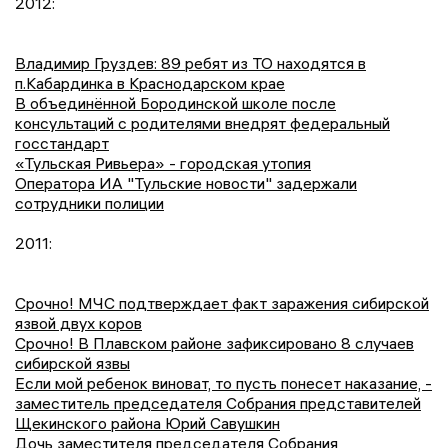
2012:
Владимир Груздев: 89 ребят из ТО находятся в
п.Кабардинка в Краснодарском крае
В объединённой Бородинской школе после
консультаций с родителями внедрят федеральный
госстандарт
«Тульская Ривьера» - городская утопия
Оператора ИА "Тульские новости" задержали
сотрудники полиции
2011:
Срочно! МЧС подтверждает факт заражения сибирской
язвой двух коров
Срочно! В Плавском районе зафиксировано 8 случаев
сибирской язвы
Если мой ребенок виноват, то пусть понесет наказание, -
заместитель председателя Собрания представителей
Щекинского района Юрий Савушкин
Дочь заместителя председателя Собрания