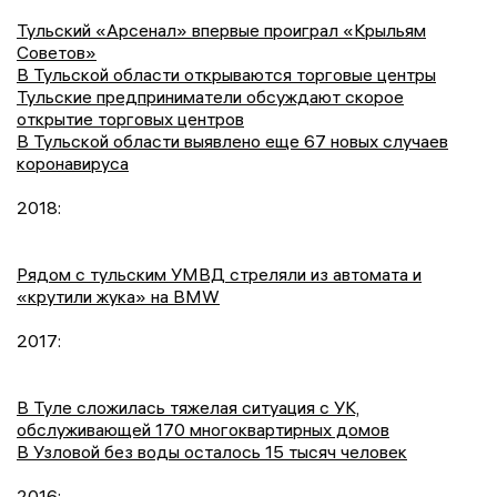
Тульский «Арсенал» впервые проиграл «Крыльям
Советов»
В Тульской области открываются торговые центры
Тульские предприниматели обсуждают скорое
открытие торговых центров
В Тульской области выявлено еще 67 новых случаев
коронавируса
2018:
Рядом с тульским УМВД стреляли из автомата и
«крутили жука» на BMW
2017:
В Туле сложилась тяжелая ситуация с УК,
обслуживающей 170 многоквартирных домов
В Узловой без воды осталось 15 тысяч человек
2016: