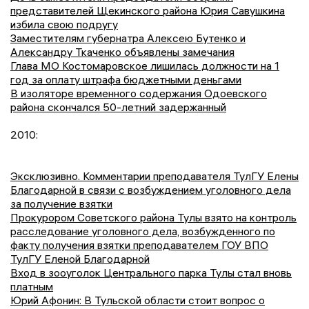
представителей Щекинского района Юрия Савушкина
избила свою подругу
Заместителям губернатра Алексею Бутенко и
Александру Ткаченко объявлены замечания
Глава МО Костомаровское лишилась должности на 1
год за оплату штрафа бюджетными деньгами
В изоляторе временного содержания Одоевского
района скончался 50-летний задержанный
2010:
Эксклюзивно. Комментарии преподавателя ТулГУ Елены
Благодарной в связи с возбуждением уголовного дела
за получение взятки
Прокурором Советского района Тулы взято на контроль
расследование уголовного дела, возбужденного по
факту получения взятки преподавателем ГОУ ВПО
ТулГУ Еленой Благодарной
Вход в зооуголок Центрального парка Тулы стал вновь
платным
Юрий Афонин: В Тульской области стоит вопрос о