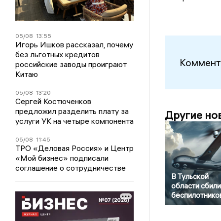
05/08
13:55
Игорь Ишков рассказал, почему
без льготных кредитов
Коммент
российские заводы проиграют
Китаю
05/08
13:20
Сергей Костюченков
предложил разделить плату за
Другие но
услуги УК на четыре компонента
05/08
11:45
ТРО «Деловая Россия» и Центр
«Мой бизнес» подписали
соглашение о сотрудничестве
В Тульской
области сбили
беспилотнико