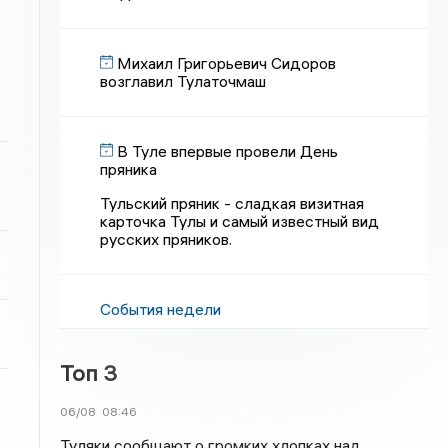
Михаил Григорьевич Сидоров
возглавил Тулаточмаш
В Туле впервые провели День
пряника
Тульский пряник - сладкая визитная
карточка Тулы и самый известный вид
русских пряников.
События недели
Топ 3
06/08
08:46
Туляки сообщают о громких хлопках над