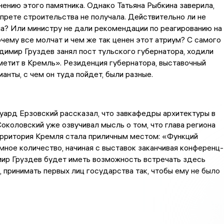
нению этого памятника. Однако Татьяна Рыбкина заверила,
апрете строительства не получала. Действительно ли не
а? Или министру не дали рекомендации по реагированию на
чему все молчат и чем же так ценен этот атриум? С самого
адимир Груздев занял пост тульского губернатора, ходили
«метит в Кремль». Резиденция губернатора, выставочный
ианты, с чем он туда пойдет, были разные.
ард Ерзовский рассказал, что завкафедры архитектуры в
околовский уже озвучивал мысль о том, что глава региона
ерритория Кремля стала приличным местом: «Функций
мное количество, начиная с выставок заканчивая конференц-
мир Груздев будет иметь возможность встречать здесь
, принимать первых лиц государства так, чтобы ему не было