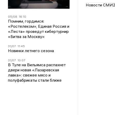
Новости СМИ
05/08
16:10
Помним, гордимся:
«Ростелеком», Единая Россия и
«Леста» проведут кибертурнир
«Битва за Москву»
31/07
11:45
Новинки летнего сезона
31/07
10:07
В Туле на Вильямса распахнет
двери новая «Лазаревская
лавка»: свежее мясо и
полуфабрикаты стали ближе