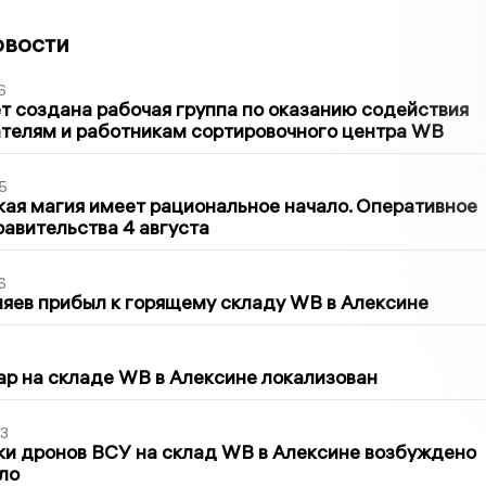
овости
6
т создана рабочая группа по оказанию содействия
телям и работникам сортировочного центра WB
5
кая магия имеет рациональное начало. Оперативное
авительства 4 августа
6
яев прибыл к горящему складу WB в Алексине
5
р на складе WB в Алексине локализован
3
ки дронов ВСУ на склад WB в Алексине возбуждено
ло