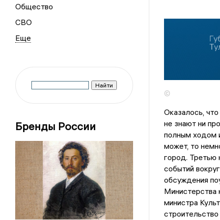
Общество
СВО
©
Оказалось, что
не знают ни пр
Бренды России
полным ходом и
может, то немн
город. Третью
событий вокруг
обсуждения поу
Министерства к
министра Культ
строительство 