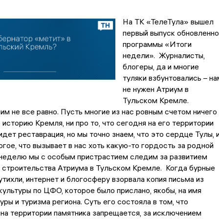
На ТК «ТелеТула» вышел
первый выпуск обновленно
программы «Итоги
недели». Журналисты,
блогеры, да и многие
туляки взбунтовались – на
не нужен Атриум в
Тульском Кремле.
 им не все равно. Пусть многие из нас ровным счетом ничего
о историю Кремля, ни про то, что сегодня на его территории
дет реставрация, но мы точно знаем, что это сердце Тулы, и
огое, что вызывает в нас хоть какую-то гордость за родной
 неделю мы с особым пристрастием следим за развитием
 строительства Атриума в Тульском Кремле. Когда бурные
тихли, интернет и блогосферу взорвала копия письма из
ультуры по ЦФО, которое было прислано, якобы, на имя
уры и туризма региона. Суть его состояла в том, что
на территории памятника запрещается, за исключением