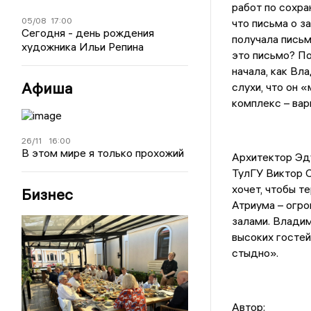
работ по сохра
05/08
17:00
что письма о з
Сегодня - день рождения
получала письм
художника Ильи Репина
это письмо? По
начала, как Вл
Афиша
слухи, что он 
комплекс – вар
26/11
16:00
В этом мире я только прохожий
Архитектор Эду
ТулГУ Виктор С
хочет, чтобы т
Бизнес
Атриума – огро
залами. Влади
высоких гостей
стыдно».
Автор: