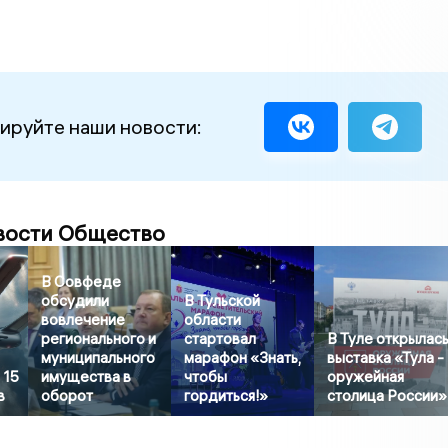
ируйте наши новости:
вости Общество
В Совфеде
обсудили
В Тульской
вовлечение
области
регионального и
стартовал
В Туле открылас
муниципального
марафон «Знать,
выставка «Тула -
 15
имущества в
чтобы
оружейная
в
оборот
гордиться!»
столица России»