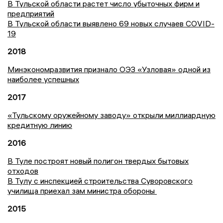
В Тульской области растет число убыточных фирм и
предприятий
В Тульской области выявлено 69 новых случаев COVID-
19
2018
Минэкономразвития признало ОЭЗ «Узловая» одной из
наиболее успешных
2017
«Тульскому оружейному заводу» открыли миллиардную
кредитную линию
2016
В Туле построят новый полигон твердых бытовых
отходов
В Тулу с инспекцией строительства Суворовского
училища приехал зам министра обороны
2015