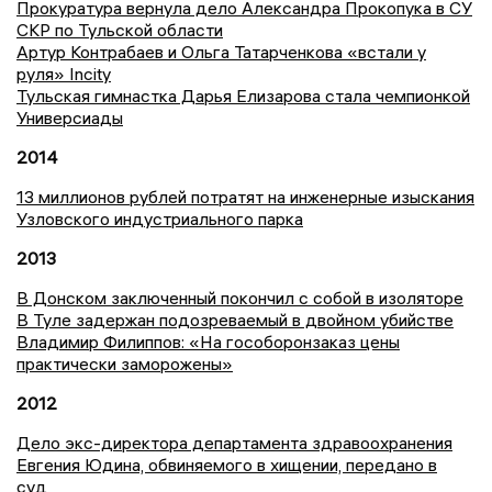
Прокуратура вернула дело Александра Прокопука в СУ
СКР по Тульской области
Артур Контрабаев и Ольга Татарченкова «встали у
руля» Incity
Тульская гимнастка Дарья Елизарова стала чемпионкой
Универсиады
2014
13 миллионов рублей потратят на инженерные изыскания
Узловского индустриального парка
2013
В Донском заключенный покончил с собой в изоляторе
В Туле задержан подозреваемый в двойном убийстве
Владимир Филиппов: «На гособоронзаказ цены
практически заморожены»
2012
Дело экс-директора департамента здравоохранения
Евгения Юдина, обвиняемого в хищении, передано в
суд