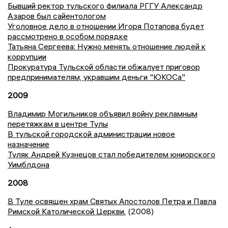
Бывший ректор тульского филиала РГГУ Александр
Азаров был сайентологом
Уголовное дело в отношении Игоря Потапова будет
рассмотрено в особом порядке
Татьяна Сергеева: Нужно менять отношение людей к
коррупции
Прокуратура Тульской области обжалует приговор
предпринимателям, укравшим деньги "ЮКОСа"
2009
Владимир Могильников объявил войну рекламным
перетяжкам в центре Тулы
В тульской городской администрации новое
назначение
Туляк Андрей Кузнецов стал победителем юниорского
Уимблдона
2008
В Туле освящен храм Святых Апостолов Петра и Павла
Римской Католической Церкви.
(2008)