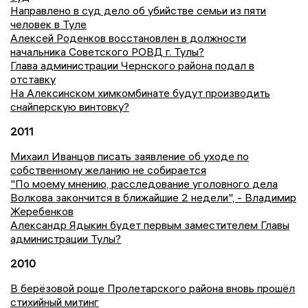
Направлено в суд дело об убийстве семьи из пяти
человек в Туле
Алексей Роденков восстановлен в должности
начальника Советского РОВД г. Тулы?
Глава администрации Чернского района подал в
отставку
На Алексинском химкомбинате будут производить
снайперскую винтовку?
2011
Михаил Иванцов писать заявление об уходе по
собственному желанию не собирается
"По моему мнению, расследование уголовного дела
Волкова закончится в ближайшие 2 недели", - Владимир
Жеребенков
Александр Ядыкин будет первым заместителем Главы
администрации Тулы?
2010
В берёзовой роще Пролетарского района вновь прошёл
стихийный митинг