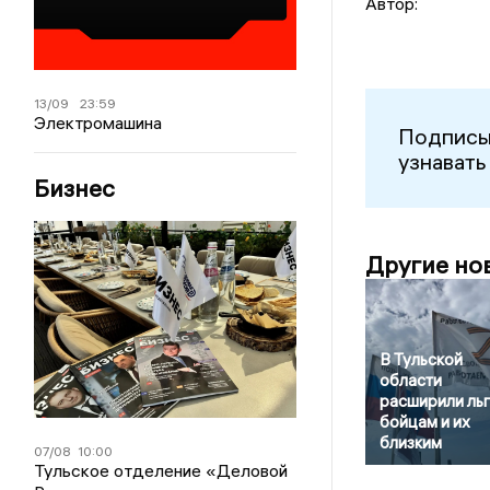
Автор:
13/09
23:59
Электромашина
Подписы
узнавать
Бизнес
Другие но
В Тульской
области
расширили ль
бойцам и их
близким
07/08
10:00
Тульское отделение «Деловой