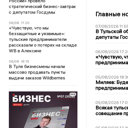
России» провело
стратегический бизнес-завтрак
с депутатом Госдумы
Главные н
06/08
17:20
07/08/2026 11:5
«Чувствую, что мы
В Тульской о
беззащитные и уязвимые»:
депутаты Гос
тульские предприниматели
рассказали о потерях на складе
WB в Алексине
06/08/2026 17:2
«Чувствую, ч
06/08
16:15
предпринимат
В Туле бизнесмены начали
массово продавать пункты
05/08/2026 18:3
выдачи заказов Wildberries
Миляев: Буде
предпринима
05/08/2026 17:0
Всякая тульс
совещание пр