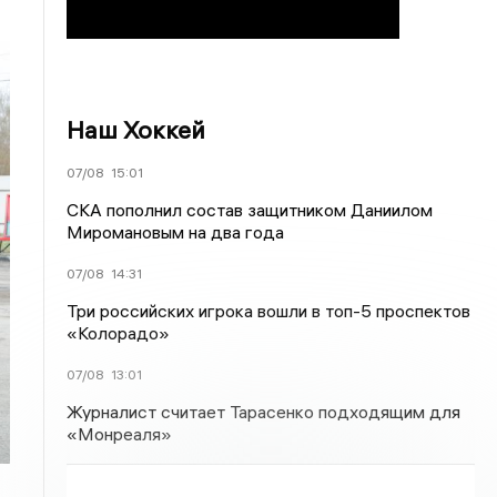
Наш Хоккей
07/08
15:01
СКА пополнил состав защитником Даниилом
Миромановым на два года
07/08
14:31
Три российских игрока вошли в топ-5 проспектов
«Колорадо»
07/08
13:01
Журналист считает Тарасенко подходящим для
«Монреаля»