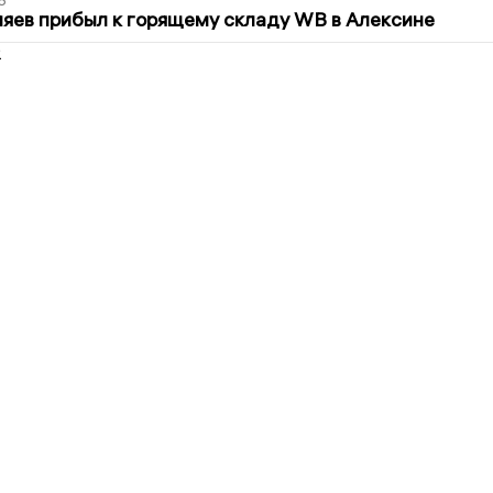
6
яев прибыл к горящему складу WB в Алексине
2