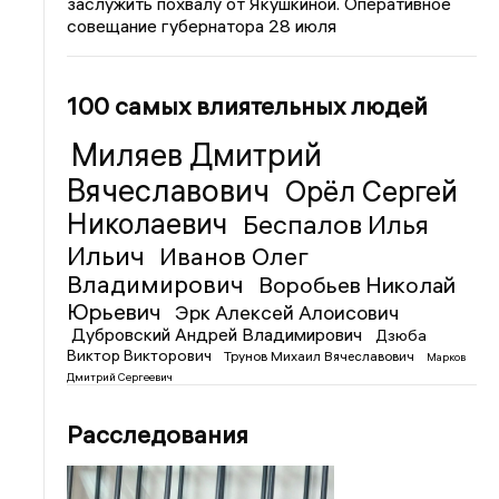
заслужить похвалу от Якушкиной. Оперативное
совещание губернатора 28 июля
100 самых влиятельных людей
Миляев Дмитрий
Вячеславович
Орёл Сергей
Николаевич
Беспалов Илья
Ильич
Иванов Олег
Владимирович
Воробьев Николай
Юрьевич
Эрк Алексей Алоисович
Дубровский Андрей Владимирович
Дзюба
Виктор Викторович
Трунов Михаил Вячеславович
Марков
Дмитрий Сергеевич
Расследования