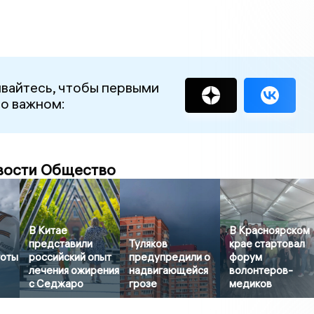
вайтесь, чтобы первыми
 о важном:
вости Общество
В Китае
В Красноярском
представили
Туляков
крае стартовал
готы
российский опыт
предупредили о
форум
лечения ожирения
надвигающейся
волонтеров-
с Седжаро
грозе
медиков