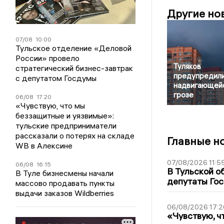
Другие но
07/08
10:00
Тульское отделение «Деловой
России» провело
Туляков
стратегический бизнес-завтрак
предупредили
с депутатом Госдумы
надвигающей
грозе
06/08
17:20
«Чувствую, что мы
беззащитные и уязвимые»:
тульские предприниматели
рассказали о потерях на складе
Главные н
WB в Алексине
07/08/2026 11:5
06/08
16:15
В Тульской о
В Туле бизнесмены начали
депутаты Гос
массово продавать пункты
выдачи заказов Wildberries
06/08/2026 17:2
«Чувствую, ч