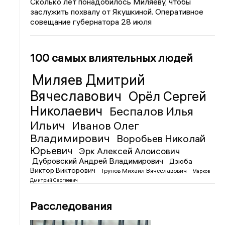
Сколько лет понадобилось Миляеву, чтобы
заслужить похвалу от Якушкиной. Оперативное
совещание губернатора 28 июля
100 самых влиятельных людей
Миляев Дмитрий
Вячеславович
Орёл Сергей
Николаевич
Беспалов Илья
Ильич
Иванов Олег
Владимирович
Воробьев Николай
Юрьевич
Эрк Алексей Алоисович
Дубровский Андрей Владимирович
Дзюба
Виктор Викторович
Трунов Михаил Вячеславович
Марков
Дмитрий Сергеевич
Расследования