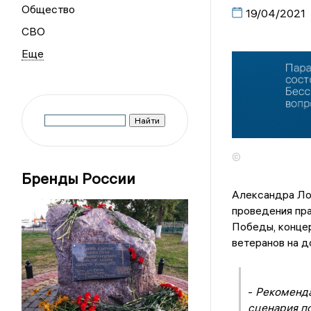
Общество
19/04/2021
СВО
©
Бренды России
Александра Ло
проведения пра
Победы, концер
ветеранов на д
-
Рекоменда
сценария по