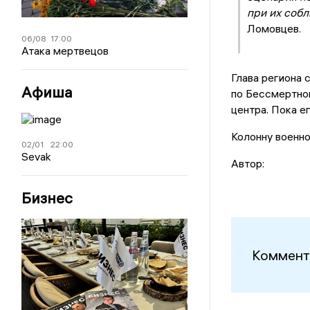
при их соб
Ломовцев.
06/08
17:00
Атака мертвецов
Глава региона 
Афиша
по Бессмертно
центра. Пока е
Колонну военно
02/01
22:00
Sevak
Автор:
Бизнес
Коммент