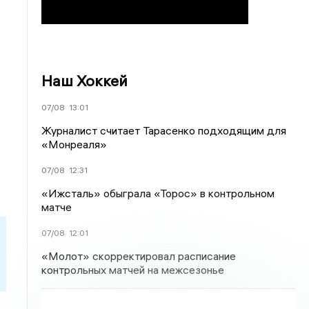
Наш Хоккей
07/08
13:01
Журналист считает Тарасенко подходящим для
«Монреаля»
07/08
12:31
«Ижсталь» обыграла «Торос» в контрольном
матче
07/08
12:01
«Молот» скорректировал расписание
контрольных матчей на межсезонье