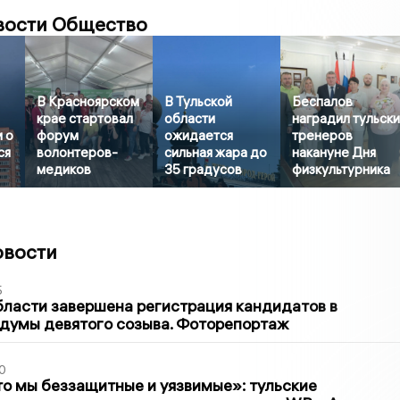
вости Общество
В Красноярском
В Тульской
Беспалов
крае стартовал
области
наградил тульск
 о
форум
ожидается
тренеров
ся
волонтеров-
сильная жара до
накануне Дня
медиков
35 градусов
физкультурника
овости
5
бласти завершена регистрация кандидатов в
думы девятого созыва. Фоторепортаж
0
то мы беззащитные и уязвимые»: тульские