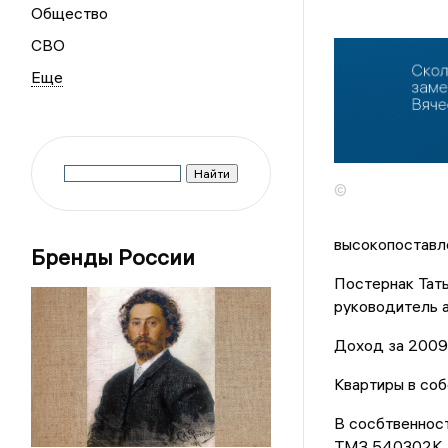
Общество
СВО
©
высокопоставле
Бренды России
Постернак Тать
руководитель а
Доход за 2009 
Квартиры в соб
В сосбтвеннос
ТМЗ 540302К.