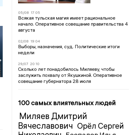
05/08
17:05
Всякая тульская магия имеет рациональное
начало. Оперативное совещание правительства 4
августа
02/08
19:04
Выборы, назначения, суд. Политические итоги
недели
ь
29/07
20:10
Сколько лет понадобилось Миляеву, чтобы
заслужить похвалу от Якушкиной. Оперативное
совещание губернатора 28 июля
100 самых влиятельных людей
Миляев Дмитрий
Вячеславович
Орёл Сергей
Николаевич
Беспалов Илья