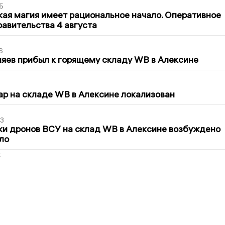
5
кая магия имеет рациональное начало. Оперативное
авительства 4 августа
6
яев прибыл к горящему складу WB в Алексине
5
р на складе WB в Алексине локализован
3
ки дронов ВСУ на склад WB в Алексине возбуждено
ло
2