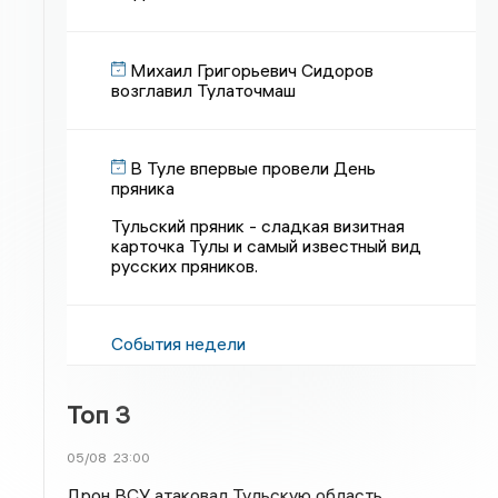
Михаил Григорьевич Сидоров
возглавил Тулаточмаш
В Туле впервые провели День
пряника
Тульский пряник - сладкая визитная
карточка Тулы и самый известный вид
русских пряников.
События недели
Топ 3
05/08
23:00
Дрон ВСУ атаковал Тульскую область