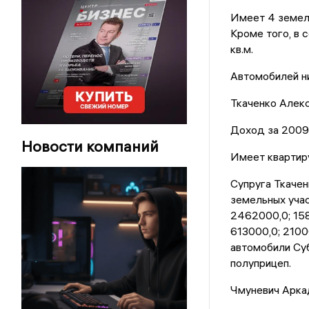
Имеет 4 земель
Кроме того, в с
кв.м.
Автомобилей ни
Ткаченко Алекс
Доход за 2009 
Новости компаний
Имеет квартиру
Супруга Ткачен
земельных учас
2462000,0; 158
613000,0; 21000
автомобили Суб
полуприцеп.
Чмуневич Арка