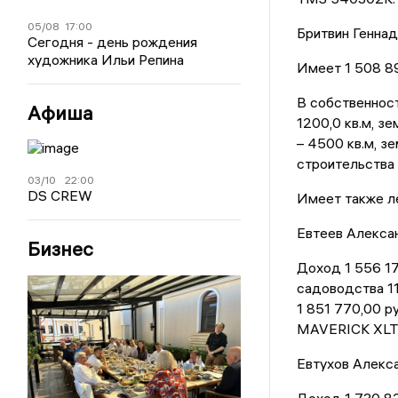
05/08
17:00
Бритвин Геннад
Сегодня - день рождения
художника Ильи Репина
Имеет 1 508 89
В собственност
Афиша
1200,0 кв.м, з
– 4500 кв.м, з
строительства -
03/10
22:00
DS CREW
Имеет также л
Евтеев Алексан
Бизнес
Доход 1 556 17
садоводства 11
1 851 770,00 р
MAVERICK XLT 
Евтухов Алекса