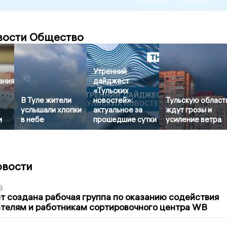
вости Общество
Утренний
ания
дайджест
«Тульских
В Туле жители
новостей»:
Тульскую област
услышали хлопки
актуальное за
ждут грозы и
и
в небе
прошедшие сутки
усиление ветра
овости
6
т создана рабочая группа по оказанию содействия
телям и работникам сортировочного центра WB