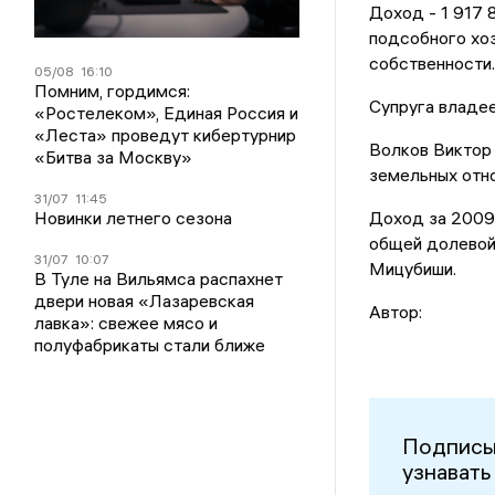
Доход - 1 917 
подсобного хозя
собственности.
05/08
16:10
Помним, гордимся:
Супруга владее
«Ростелеком», Единая Россия и
«Леста» проведут кибертурнир
Волков Виктор
«Битва за Москву»
земельных отно
31/07
11:45
Новинки летнего сезона
Доход за 2009 
общей долевой 
31/07
10:07
Мицубиши.
В Туле на Вильямса распахнет
двери новая «Лазаревская
Автор:
лавка»: свежее мясо и
полуфабрикаты стали ближе
Подписы
узнавать