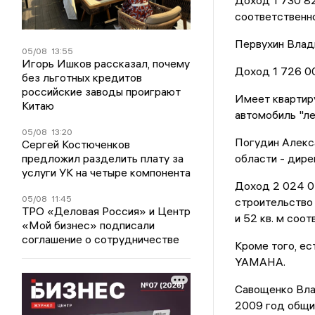
Доход 1 730 822
соответственно
Первухин Влад
05/08
13:55
Игорь Ишков рассказал, почему
Доход 1 726 00
без льготных кредитов
российские заводы проиграют
Имеет квартиру
Китаю
автомобиль "ле
05/08
13:20
Погудин Алекс
Сергей Костюченков
предложил разделить плату за
области - дире
услуги УК на четыре компонента
Доход 2 024 0
05/08
11:45
строительство 2
ТРО «Деловая Россия» и Центр
и 52 кв. м соот
«Мой бизнес» подписали
соглашение о сотрудничестве
Кроме того, е
YAMAHA.
Савощенко Вла
2009 год общий