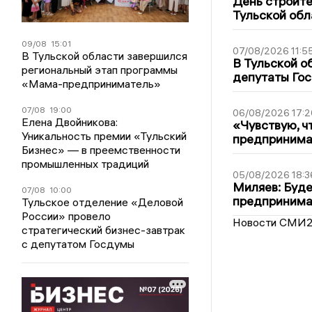
День строите
Тульской обл
09/08
15:01
07/08/2026 11:5
В Тульской области завершился
В Тульской о
региональный этап программы
депутаты Гос
«Мама-предприниматель»
07/08
19:00
06/08/2026 17:2
Елена Двойникова:
«Чувствую, ч
Уникальность премии «Тульский
предпринимат
Бизнес» — в преемственности
промышленных традиций
05/08/2026 18:3
Миляев: Буде
07/08
10:00
предпринима
Тульское отделение «Деловой
России» провело
Новости СМИ
стратегический бизнес-завтрак
с депутатом Госдумы