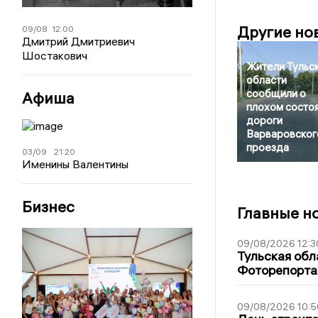
Другие но
09/08
12:00
Дмитрий Дмитриевич
Шостакович
Жители Тульс
области
сообщили о
Афиша
плохом состо
дороги
Варваровског
проезда
03/09
21:20
Именины Валентины
Бизнес
Главные н
09/08/2026 12:3
Тульская обл
Фоторепорт
09/08/2026 10:5