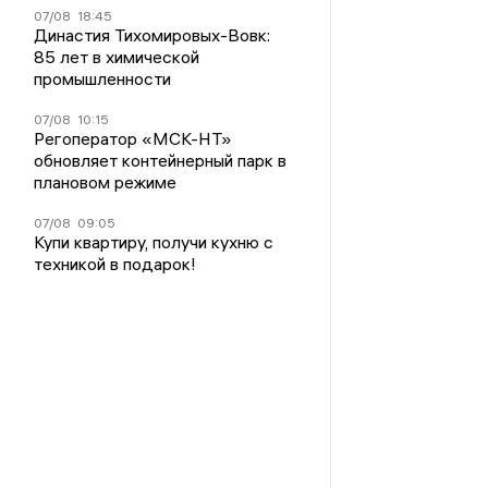
07/08
18:45
Династия Тихомировых-Вовк:
85 лет в химической
промышленности
07/08
10:15
Регоператор «МСК-НТ»
обновляет контейнерный парк в
плановом режиме
07/08
09:05
Купи квартиру, получи кухню с
техникой в подарок!