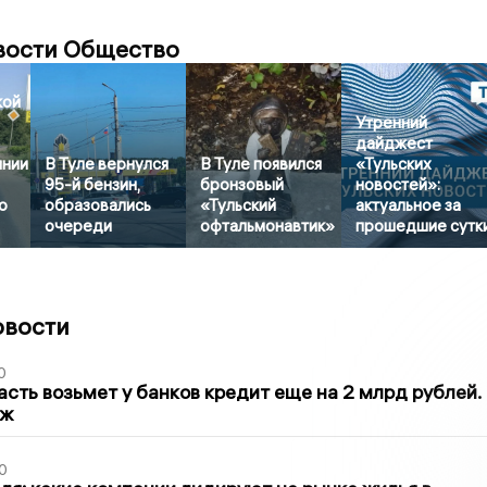
вости Общество
кой
Утренний
дайджест
янии
В Туле вернулся
В Туле появился
«Тульских
95-й бензин,
бронзовый
новостей»:
о
образовались
«Тульский
актуальное за
очереди
офтальмонавтик»
прошедшие сутк
овости
0
асть возьмет у банков кредит еще на 2 млрд рублей.
аж
0