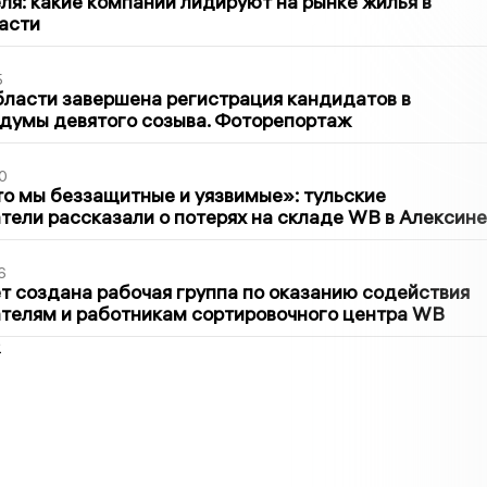
ля: какие компании лидируют на рынке жилья в
асти
5
бласти завершена регистрация кандидатов в
думы девятого созыва. Фоторепортаж
0
то мы беззащитные и уязвимые»: тульские
ели рассказали о потерях на складе WB в Алексине
6
т создана рабочая группа по оказанию содействия
телям и работникам сортировочного центра WB
2