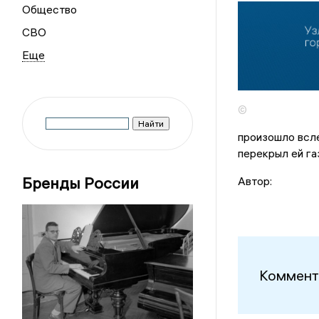
Общество
СВО
©
произошло всле
перекрыл ей га
Бренды России
Автор:
Коммент