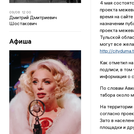
4 мая состоятс
проекта межева
09/08
12:00
время на сайт
Дмитрий Дмитриевич
Шостакович
назначении пуб
проекта межева
Тульской облас
Афиша
могут все жела
http://cityduma.
Как отметил на
подписи, в том
информация о с
По словам Ави
табора около м
На территории
согласно проек
Зато в населен
площадки и дру