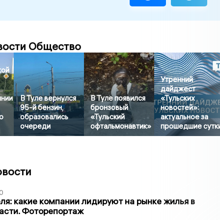
вости Общество
кой
Утренний
дайджест
янии
В Туле вернулся
В Туле появился
«Тульских
95-й бензин,
бронзовый
новостей»:
о
образовались
«Тульский
актуальное за
очереди
офтальмонавтик»
прошедшие сутк
овости
0
ля: какие компании лидируют на рынке жилья в
асти. Фоторепортаж