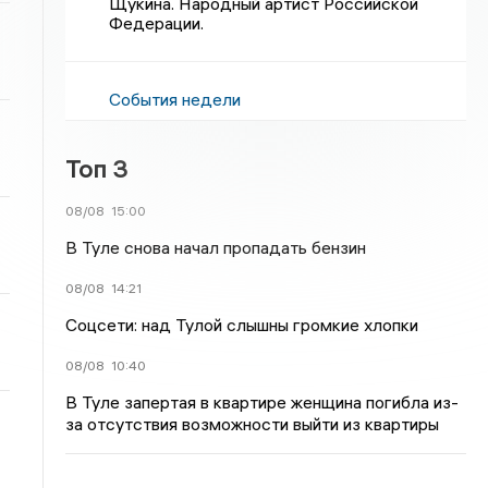
Щукина. Народный артист Российской
Федерации.
События недели
Топ 3
08/08
15:00
В Туле снова начал пропадать бензин
08/08
14:21
Соцсети: над Тулой слышны громкие хлопки
08/08
10:40
В Туле запертая в квартире женщина погибла из-
за отсутствия возможности выйти из квартиры