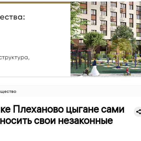
щество
лке Плеханово цыгане сами
носить свои незаконные