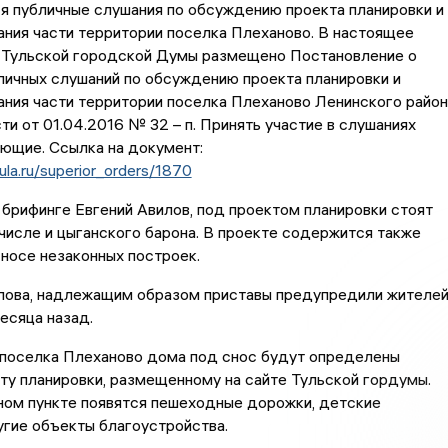
я публичные слушания по обсуждению проекта планировки и
ния части территории поселка Плеханово. В настоящее
е Тульской городской Думы размещено Постановление о
личных слушаний по обсуждению проекта планировки и
ния части территории поселка Плеханово Ленинского район
ти от 01.04.2016 № 32 – п. Принять участие в слушаниях
ющие. Ссылка на документ:
tula.ru/superior_orders/1870
 брифинге Евгений Авилов, под проектом планировки стоят
 числе и цыганского барона. В проекте содержится также
носе незаконных построек.
лова, надлежащим образом приставы предупредили жителе
есяца назад.
 поселка Плеханово дома под снос будут определены
ту планировки, размещенному на сайте Тульской гордумы.
ном пункте появятся пешеходные дорожки, детские
гие объекты благоустройства.