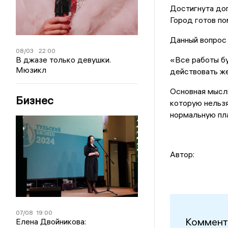
Достигнута дог
Город готов по
Данный вопрос 
08/03
22:00
В джазе только девушки.
«Все работы бу
Мюзикл
действовать же
Основная мысль
Бизнес
которую нельзя
нормальную пла
Автор:
07/08
19:00
Коммент
Елена Двойникова: