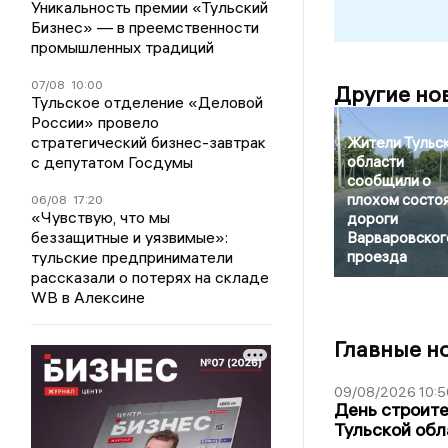
Уникальность премии «Тульский
Бизнес» — в преемственности
промышленных традиций
07/08
10:00
Другие но
Тульское отделение «Деловой
России» провело
стратегический бизнес-завтрак
Жители Тульс
с депутатом Госдумы
области
сообщили о
плохом состо
06/08
17:20
«Чувствую, что мы
дороги
беззащитные и уязвимые»:
Варваровског
тульские предприниматели
проезда
рассказали о потерях на складе
WB в Алексине
Главные н
09/08/2026 10:5
День строите
Тульской обл