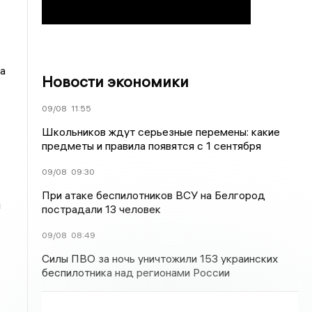
а
Новости экономики
09/08
11:55
Школьников ждут серьезные перемены: какие
предметы и правила появятся с 1 сентября
09/08
09:30
При атаке беспилотников ВСУ на Белгород
й
пострадали 13 человек
09/08
08:49
Силы ПВО за ночь уничтожили 153 украинских
беспилотника над регионами России